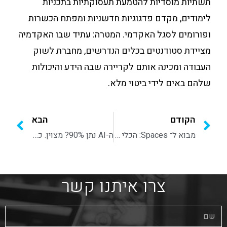
תשתיות מוסדיות להטמעת תעסוקתיות בתכניות
לימודים, מקדם פדגוגיות חדשניות ומפתח הכשרות
ופורומים לסגל האקדמי. המטרה: עתיד שבו האקדמיה
מציידת סטודנטים בכלים הנדרשים, מחברת לשוק
העבודה ומכינה אותם לקריירה שבה הידע והיכולות
שלהם באים לידי ביטוי מלא.
הקודם
הבא
מבוא ל־ Spaces: הכלי ששינה לנו את חוקי המשחק ביצירת דמויות וסצנות AI
ה-AI נתן 90%? מצוין. ככה הופכים את זה לשוט שידור אמיתי
צרו איתנו קשר