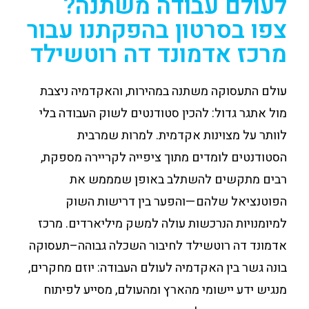
לעולם עבודה משתנה?
צפו בסרטון בהפקתנו עבור
מרכז אדמונד דה רוטשילד
עולם התעסוקה משתנה במהירות, והאקדמיה ניצבת
מול אתגר גדול: להכין סטודנטים לשוק העבודה בלי
לוותר על מצוינות אקדמית. למרות שמרבית
הסטודנטים לומדים מתוך ציפייה לקריירה מספקת,
רבים מתקשים להשתלב באופן שמממש את
הפוטנציאל שלהם—והפער בין דרישות השוק
למיומנויות הנרכשות עולה למשק מיליארדים. מרכז
אדמונד דה רוטשילד לחיבור השכלה גבוהה–תעסוקה
בונה גשר בין האקדמיה לעולם העבודה: יוזם מחקרים,
מנגיש ידע יישומי מהארץ ומהעולם, מסייע לפיתוח