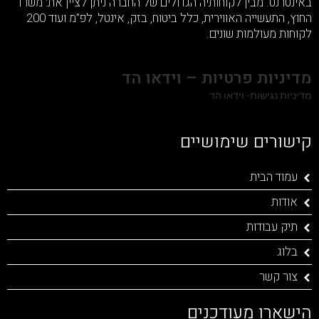
באינטרנט. מבין לקוחותיה הגדולים של החברה ניתן לציין את: משרד
החוץ, התעשייה האווירית, כלל ביטוח, בזק, אינטל, לפ”מ ועוד 200
לקוחות מעולמות שונים.
מדיניות פרטיות – וידאו הד
מדיניות נגישות- וידאו הד
קישורים שימושיים
עמוד הבית
אודות
תיק עבודות
בלוג
צור קשר
הישארו מעודכנים