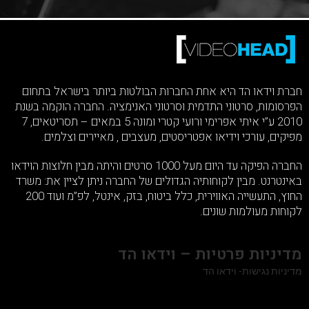
חברת וידאו הד היא אחת החברות הבולטות ביותר בישראל בתחום
הפרסומות, סרטוני התדמית וסרטוני האנימציה. החברה הוקמה בשנת
2010 ע”י איתי אפרימי ורועי קטרי ומונה 5 במאים – תסריטאים, 7
מפיקים, עורכי וידיאו אפטריסטים, מעצבים , מאיירים וצלמים.
החברה הפיקה עד היום מעל 1000 סרטים והיתה מבין חלוצות הוידאו
באינטרנט. מבין לקוחותיה הגדולים של החברה ניתן לציין את: משרד
החוץ, התעשייה האווירית, כלל ביטוח, בזק, אינטל, לפ”מ ועוד 200
לקוחות מעולמות שונים.
מדיניות פרטיות – וידאו הד
מדיניות נגישות- וידאו הד