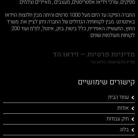
מפיקים, עורכי וידיאו אפטריסטים, מעצבים , מאיירים וצלמים.
החברה הפיקה עד היום מעל 1000 סרטים והיתה מבין חלוצות הוידאו
באינטרנט. מבין לקוחותיה הגדולים של החברה ניתן לציין את: משרד
החוץ, התעשייה האווירית, כלל ביטוח, בזק, אינטל, לפ”מ ועוד 200
לקוחות מעולמות שונים.
מדיניות פרטיות – וידאו הד
מדיניות נגישות- וידאו הד
קישורים שימושיים
עמוד הבית
אודות
תיק עבודות
בלוג