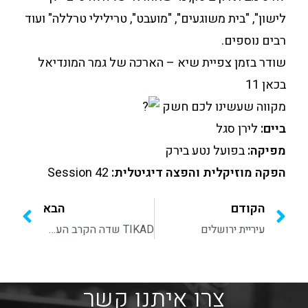
לישון", "בית משוגעים", "מועבט", טרילילי טרללה" ועוד
רבים נוספים.
שודר בזמן צפיית שיא – הארכה של גמר המונדיאל
בכאן 11
מקווה שעשינו לכם חשק
ביים:
לירן סגל
מפיקה:
בפועל נטע בירק
הפקה מוזיקלית והפצה דיגיטלית:
Session 42
הקודם
הבא
עיריית ירושלים
TIKAD שדה הקרב העתידני כבר כאן!
צרו איתנו קשר