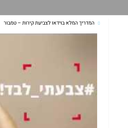
המדריך המלא בוידאו לצביעת קירות – טמבור