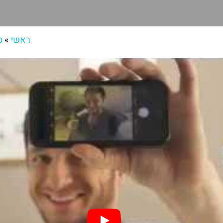
ראשי
»
ס