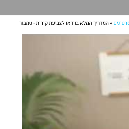
רטונים
»
המדריך המלא בוידאו לצביעת קירות - טמבור