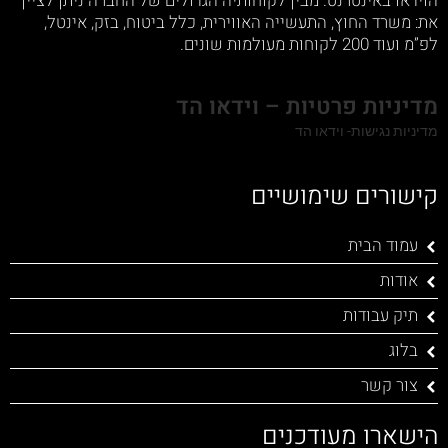
הוידאו באינטרנט. מבין לקוחותיה הגדולים של החברה ניתן לציין
את: משרד החוץ, התעשייה האווירית, כלל ביטוח, בזק, אינטל,
לפ”מ ועוד 200 לקוחות מעולמות שונים.
מדיניות פרטיות – וידאו הד
מדיניות נגישות- וידאו הד
קישורים שימושיים
עמוד הבית
אודות
תיק עבודות
בלוג
צור קשר
הישארו מעודכנים