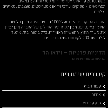
בשנת 2010 ע”י איתי אפרימי ורועי קטרי ומונה 5 במאים –
תסריטאים, 7 מפיקים, עורכי וידיאו אפטריסטים, מעצבים , מאיירים
וצלמים.
החברה הפיקה עד היום מעל 1000 סרטים והיתה מבין חלוצות
הוידאו באינטרנט. מבין לקוחותיה הגדולים של החברה ניתן לציין
את: משרד החוץ, התעשייה האווירית, כלל ביטוח, בזק, אינטל,
לפ”מ ועוד 200 לקוחות מעולמות שונים.
מדיניות פרטיות – וידאו הד
מדיניות נגישות- וידאו הד
קישורים שימושיים
עמוד הבית
אודות
תיק עבודות