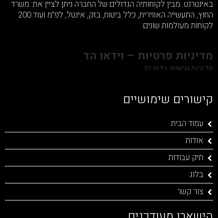
באינטרנט. מבין לקוחותיה הגדולים של החברה ניתן לציין את: משרד
החוץ, התעשייה האווירית, כלל ביטוח, בזק, אינטל, לפ”מ ועוד 200
לקוחות מעולמות שונים.
מדיניות פרטיות – וידאו הד
מדיניות נגישות- וידאו הד
קישורים שימושיים
עמוד הבית
אודות
תיק עבודות
בלוג
צור קשר
הישארו מעודכנים