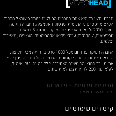
חברת וידאו הד היא אחת החברות הבולטות ביותר בישראל בתחום
הפרסומות, סרטוני התדמית וסרטוני האנימציה. החברה הוקמה
בשנת 2010 ע”י איתי אפרימי ורועי קטרי ומונה 5 במאים –
תסריטאים, 7 מפיקים, עורכי וידיאו אפטריסטים, מעצבים , מאיירים
וצלמים.
החברה הפיקה עד היום מעל 1000 סרטים והיתה מבין חלוצות
הוידאו באינטרנט. מבין לקוחותיה הגדולים של החברה ניתן לציין
את: משרד החוץ, התעשייה האווירית, כלל ביטוח, בזק, אינטל,
לפ”מ ועוד 200 לקוחות מעולמות שונים.
מדיניות פרטיות – וידאו הד
מדיניות נגישות- וידאו הד
קישורים שימושיים