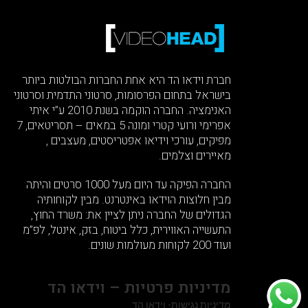
חברת וידאו הד היא אחת החברות הבולטות ביותר
בישראל בתחום הפרסומות, סרטוני התדמית וסרטוני
האנימציה. החברה הוקמה בשנת 2010 ע”י איתי
אפרימי ורועי קטרי ומונה 5 במאים – תסריטאים, 7
מפיקים, עורכי וידיאו אפטריסטים, מעצבים ,
מאיירים וצלמים.
החברה הפיקה עד היום מעל 1000 סרטים והיתה
מבין חלוצות הוידאו באינטרנט. מבין לקוחותיה
הגדולים של החברה ניתן לציין את: משרד החוץ,
התעשייה האווירית, כלל ביטוח, בזק, אינטל, לפ”מ
ועוד 200 לקוחות מעולמות שונים.
מדיניות פרטיות – וידאו הד
מדיניות נגישות- וידאו הד