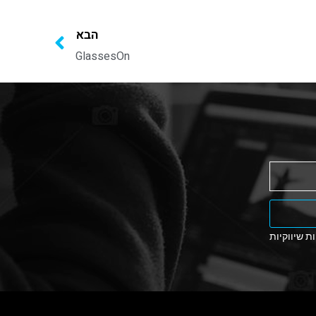
הבא
GlassesOn
ת שיווקיות