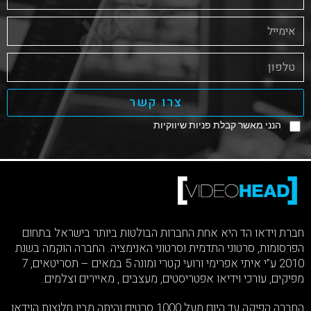
צרו קשר
הנני מאשר קבלת פניות שיווקיות
חברת וידאו הד היא אחת החברות הבולטות ביותר בישראל בתחום
הפרסומות, סרטוני התדמית וסרטוני האנימציה. החברה הוקמה בשנת
2010 ע”י איתי אפרימי ורועי קטרי ומונה 5 במאים – תסריטאים, 7
מפיקים, עורכי וידיאו אפטריסטים, מעצבים , מאיירים וצלמים.
החברה הפיקה עד היום מעל 1000 סרטים והיתה מבין חלוצות הוידאו