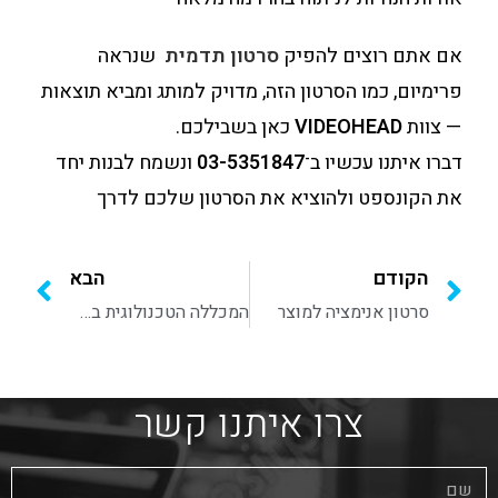
אם אתם רוצים להפיק
סרטון תדמית
שנראה
פרימיום, כמו הסרטון הזה, מדויק למותג ומביא תוצאות
— צוות
VIDEOHEAD
כאן בשבילכם.
דברו איתנו עכשיו ב־
03-5351847
ונשמח לבנות יחד
את הקונספט ולהוציא את הסרטון שלכם לדרך
הקודם
הבא
סרטון אנימציה למוצר
המכללה הטכנולוגית באר שבע
צרו איתנו קשר