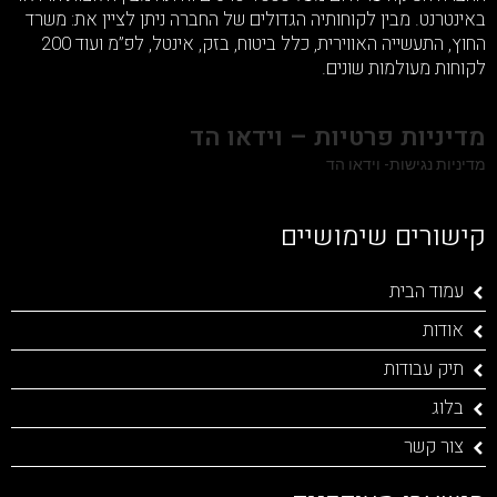
באינטרנט. מבין לקוחותיה הגדולים של החברה ניתן לציין את: משרד
החוץ, התעשייה האווירית, כלל ביטוח, בזק, אינטל, לפ”מ ועוד 200
לקוחות מעולמות שונים.
מדיניות פרטיות – וידאו הד
מדיניות נגישות- וידאו הד
קישורים שימושיים
עמוד הבית
אודות
תיק עבודות
בלוג
צור קשר