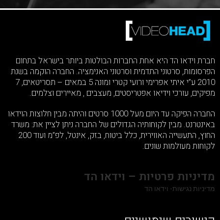
חברת וידאו הד היא אחת החברות הבולטות ביותר בישראל בתחום
הפרסומות, סרטוני התדמית וסרטוני האנימציה. החברה הוקמה בשנת
2010 ע”י איתי אפרימי ורועי קטרי ומונה 5 במאים – תסריטאים, 7
מפיקים, עורכי וידיאו אפטריסטים, מעצבים , מאיירים וצלמים.
החברה הפיקה עד היום מעל 1000 סרטים והיתה מבין חלוצות הוידאו
באינטרנט. מבין לקוחותיה הגדולים של החברה ניתן לציין את: משרד
החוץ, התעשייה האווירית, כלל ביטוח, בזק, אינטל, לפ”מ ועוד 200
לקוחות מעולמות שונים.
מדיניות פרטיות – וידאו הד
מדיניות נגישות- וידאו הד