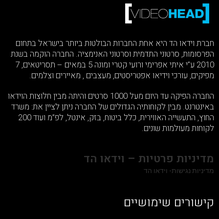
חברת וידאו הד היא אחת החברות הבולטות ביותר בישראל בתחום
הפרסומות, סרטוני התדמית וסרטוני האנימציה. החברה הוקמה בשנת
2010 ע”י איתי אפרימי ורועי קטרי ומונה 5 במאים – תסריטאים, 7
מפיקים, עורכי וידיאו אפטריסטים, מעצבים , מאיירים וצלמים.
החברה הפיקה עד היום מעל 1000 סרטים והיתה מבין חלוצות הוידאו
באינטרנט. מבין לקוחותיה הגדולים של החברה ניתן לציין את: משרד
החוץ, התעשייה האווירית, כלל ביטוח, בזק, אינטל, לפ”מ ועוד 200
לקוחות מעולמות שונים.
מדיניות פרטיות – וידאו הד
מדיניות נגישות- וידאו הד
קישורים שימושיים