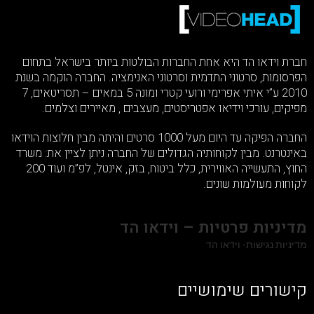
חברת וידאו הד היא אחת החברות הבולטות ביותר בישראל בתחום
הפרסומות, סרטוני התדמית וסרטוני האנימציה. החברה הוקמה בשנת
2010 ע”י איתי אפרימי ורועי קטרי ומונה 5 במאים – תסריטאים, 7
מפיקים, עורכי וידיאו אפטריסטים, מעצבים , מאיירים וצלמים.
החברה הפיקה עד היום מעל 1000 סרטים והיתה מבין חלוצות הוידאו
באינטרנט. מבין לקוחותיה הגדולים של החברה ניתן לציין את: משרד
החוץ, התעשייה האווירית, כלל ביטוח, בזק, אינטל, לפ”מ ועוד 200
לקוחות מעולמות שונים.
מדיניות פרטיות – וידאו הד
מדיניות נגישות- וידאו הד
קישורים שימושיים