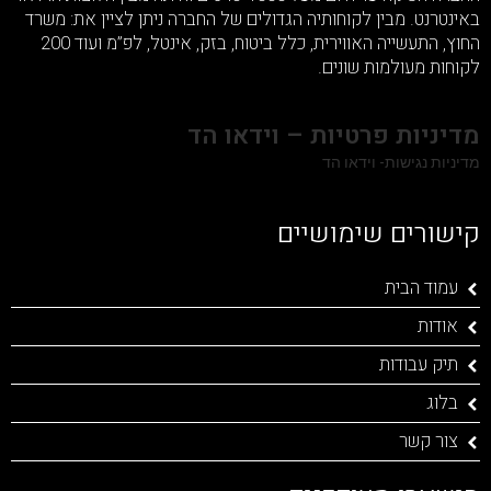
באינטרנט. מבין לקוחותיה הגדולים של החברה ניתן לציין את: משרד
החוץ, התעשייה האווירית, כלל ביטוח, בזק, אינטל, לפ”מ ועוד 200
לקוחות מעולמות שונים.
מדיניות פרטיות – וידאו הד
מדיניות נגישות- וידאו הד
קישורים שימושיים
עמוד הבית
אודות
תיק עבודות
בלוג
צור קשר