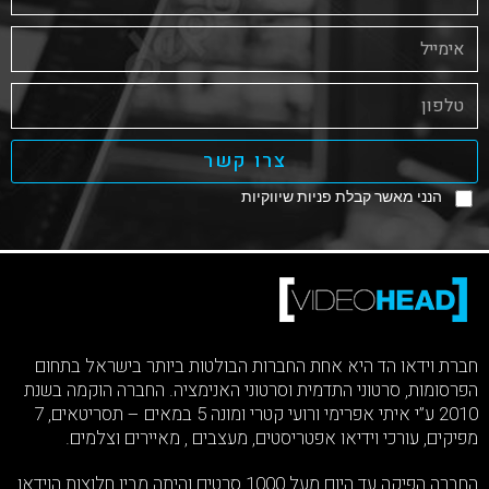
צרו קשר
הנני מאשר קבלת פניות שיווקיות
חברת וידאו הד היא אחת החברות הבולטות ביותר בישראל בתחום
הפרסומות, סרטוני התדמית וסרטוני האנימציה. החברה הוקמה בשנת
2010 ע”י איתי אפרימי ורועי קטרי ומונה 5 במאים – תסריטאים, 7
מפיקים, עורכי וידיאו אפטריסטים, מעצבים , מאיירים וצלמים.
החברה הפיקה עד היום מעל 1000 סרטים והיתה מבין חלוצות הוידאו