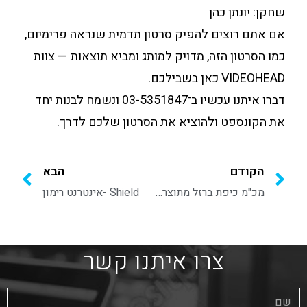
שחקן: יונתן כהן
אם אתם רוצים להפיק סרטון תדמית שנראה פרימיום,
כמו הסרטון הזה, מדויק למותג ומביא תוצאות — צוות
VIDEOHEAD כאן בשבילכם.
דברו איתנו עכשיו ב־03-5351847 ונשמח לבנות יחד
את הקונספט ולהוציא את הסרטון שלכם לדרך.
הקודם
הבא
מכ"מ כיפת ברזל מתוצרת תעשייה אווירית בהשתתפות מייקל הרפז
Shield -אינטרנט רימון
צרו איתנו קשר