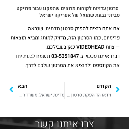
סרטון עדויות לקוחות מרוצים שהפקנו עבור פרויקט
סביוני גבעת שמואל של אפריקה ישראל
אם אתם רוצים להפיק
סרטון תדמית
שנראה
פרימיום, כמו הסרטון הזה, מדויק למותג ומביא תוצאות
— צוות
VIDEOHEAD
כאן בשבילכם.
דברו איתנו עכשיו ב־
03-5351847
ונשמח לבנות יחד
את הקונספט ולהוציא את הסרטון שלכם לדרך.
הקודם
הבא
וידאו הד הפקת סרטון אנימציה דמויות מדברות allbetsme
מדינת ישראל, משרד החוץ
צרו איתנו קשר