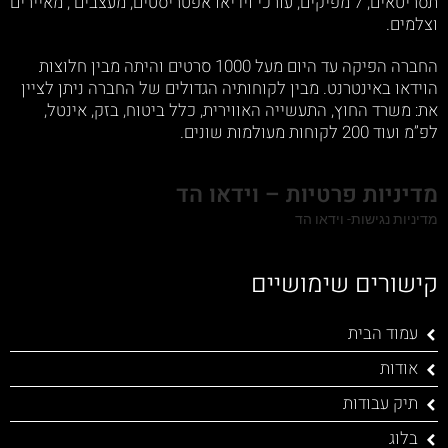
תסריטאים, 7 מפיקים, עורכי וידיאו אפטריסטים, מעצבים , מאיירים
וצלמים.
החברה הפיקה עד היום מעל 1000 סרטים והיתה מבין חלוצות
הוידאו באינטרנט. מבין לקוחותיה הגדולים של החברה ניתן לציין
את: משרד החוץ, התעשייה האווירית, כלל ביטוח, בזק, אינטל,
לפ”מ ועוד 200 לקוחות מעולמות שונים.
מדיניות פרטיות – וידאו הד
מדיניות נגישות- וידאו הד
קישורים שימושיים
עמוד הבית
אודות
תיק עבודות
בלוג