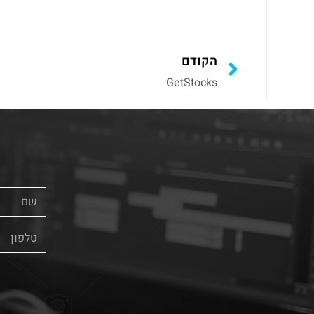
הקודם
GetStocks