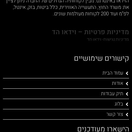
הוידאו באינטרנט. מבין לקוחותיה הגדולים של החברה ניתן לציין
את: משרד החוץ, התעשייה האווירית, כלל ביטוח, בזק, אינטל,
לפ”מ ועוד 200 לקוחות מעולמות שונים.
מדיניות פרטיות – וידאו הד
מדיניות נגישות- וידאו הד
קישורים שימושיים
עמוד הבית
אודות
תיק עבודות
בלוג
צור קשר
הישארו מעודכנים