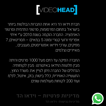
חברת וידאו הד היא אחת החברות הבולטות ביותר
בישראל בתחום הפרסומות, סרטוני התדמית וסרטוני
האנימציה. החברה הוקמה בשנת 2010 ע”י איתי
אפרימי ורועי קטרי ומונה 5 במאים – תסריטאים, 7
מפיקים, עורכי וידיאו אפטריסטים, מעצבים ,
מאיירים וצלמים.
החברה הפיקה עד היום מעל 1000 סרטים והיתה
מבין חלוצות הוידאו באינטרנט. מבין לקוחותיה
הגדולים של החברה ניתן לציין את: משרד החוץ,
התעשייה האווירית, כלל ביטוח, בזק, אינטל, לפ”מ
ועוד 200 לקוחות מעולמות שונים.
מדיניות פרטיות – וידאו הד
מדיניות נגישות- וידאו הד