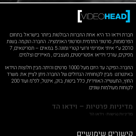
חברת וידאו הד היא אחת החברות הבולטות ביותר בישראל בתחום
הפרסומות, סרטוני התדמית וסרטוני האנימציה. החברה הוקמה בשנת
2010 ע”י איתי אפרימי ורועי קטרי ומונה 5 במאים – תסריטאים, 7
מפיקים, עורכי וידיאו אפטריסטים, מעצבים , מאיירים וצלמים.
החברה הפיקה עד היום מעל 1000 סרטים והיתה מבין חלוצות הוידאו
באינטרנט. מבין לקוחותיה הגדולים של החברה ניתן לציין את: משרד
החוץ, התעשייה האווירית, כלל ביטוח, בזק, אינטל, לפ”מ ועוד 200
לקוחות מעולמות שונים.
מדיניות פרטיות – וידאו הד
מדיניות נגישות- וידאו הד
קישורים שימושיים