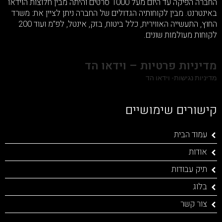
החברה הפיקה עד היום מעל 1000 סרטים והיתה מבין חלוצות הוידאו
באינטרנט. מבין לקוחותיה הגדולים של החברה ניתן לציין את: משרד
החוץ, התעשייה האווירית, כלל ביטוח, בזק, אינטל, לפ”מ ועוד 200
לקוחות מעולמות שונים.
מדיניות פרטיות – וידאו הד
מדיניות נגישות- וידאו הד
קישורים שימושיים
עמוד הבית
אודות
תיק עבודות
בלוג
צור קשר