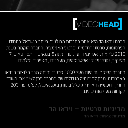
חברת וידאו הד היא אחת החברות הבולטות ביותר בישראל בתחום
הפרסומות, סרטוני התדמית וסרטוני האנימציה. החברה הוקמה בשנת
2010 ע”י איתי אפרימי ורועי קטרי ומונה 5 במאים – תסריטאים, 7
מפיקים, עורכי וידיאו אפטריסטים, מעצבים , מאיירים וצלמים.
החברה הפיקה עד היום מעל 1000 סרטים והיתה מבין חלוצות הוידאו
באינטרנט. מבין לקוחותיה הגדולים של החברה ניתן לציין את: משרד
החוץ, התעשייה האווירית, כלל ביטוח, בזק, אינטל, לפ”מ ועוד 200
לקוחות מעולמות שונים.
מדיניות פרטיות – וידאו הד
מדיניות נגישות- וידאו הד