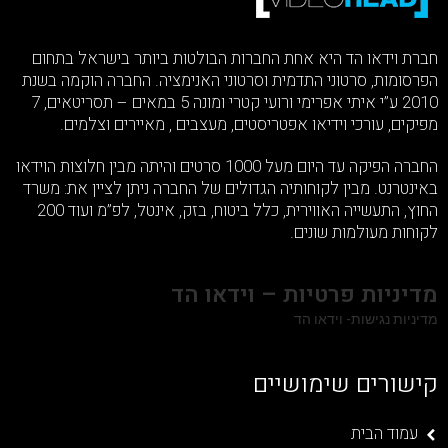
חברת וידאו הד היא אחת החברות הבולטות ביותר בישראל בתחום
הפרסומות, סרטוני התדמית וסרטוני האנימציה. החברה הוקמה בשנת
2010 ע”י איתי אפרימי ורועי קטרי ומונה 5 במאים – תסריטאים, 7
מפיקים, עורכי וידיאו אפטריסטים, מעצבים , מאיירים וצלמים.
החברה הפיקה עד היום מעל 1000 סרטים והיתה מבין חלוצות הוידאו
באינטרנט. מבין לקוחותיה הגדולים של החברה ניתן לציין את: משרד
החוץ, התעשייה האווירית, כלל ביטוח, בזק, אינטל, לפ”מ ועוד 200
לקוחות מעולמות שונים.
מדיניות פרטיות – וידאו הד
מדיניות נגישות- וידאו הד
קישורים שימושיים
עמוד הבית