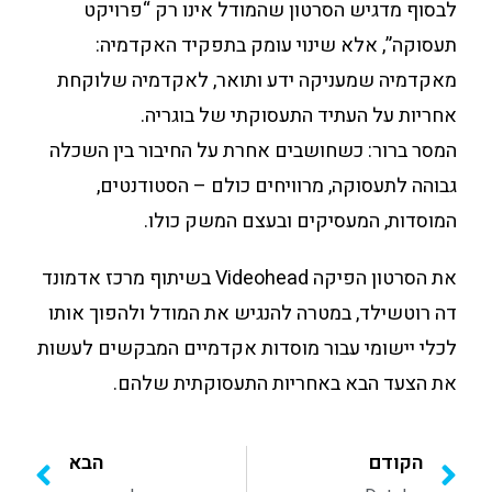
לבסוף מדגיש הסרטון שהמודל אינו רק “פרויקט
תעסוקה”, אלא שינוי עומק בתפקיד האקדמיה:
מאקדמיה שמעניקה ידע ותואר, לאקדמיה שלוקחת
אחריות על העתיד התעסוקתי של בוגריה.
המסר ברור: כשחושבים אחרת על החיבור בין השכלה
גבוהה לתעסוקה, מרוויחים כולם – הסטודנטים,
המוסדות, המעסיקים ובעצם המשק כולו.
את הסרטון הפיקה Videohead בשיתוף מרכז אדמונד
דה רוטשילד, במטרה להנגיש את המודל ולהפוך אותו
לכלי יישומי עבור מוסדות אקדמיים המבקשים לעשות
את הצעד הבא באחריות התעסוקתית שלהם.
הקודם
הבא