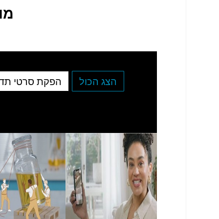
מו
הצג הכול
הפקת סרטי תד