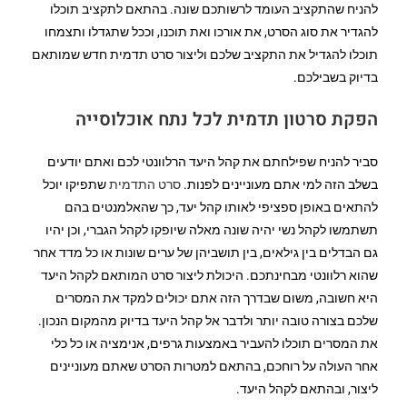
להניח שהתקציב העומד לרשותכם שונה. בהתאם לתקציב תוכלו
להגדיר את סוג הסרט, את אורכו ואת תוכנו, וככל שתגדלו ותצמחו
תוכלו להגדיל את התקציב שלכם וליצור סרט תדמית חדש שמותאם
בדיוק בשבילכם.
הפקת סרטון תדמית לכל נתח אוכלוסייה
סביר להניח שפילחתם את קהל היעד הרלוונטי לכם ואתם יודעים
בשלב הזה למי אתם מעוניינים לפנות.
סרט התדמית
שתפיקו יוכל
להתאים באופן ספציפי לאותו קהל יעד, כך שהאלמנטים בהם
תשתמשו לקהל נשי יהיה שונה מאלה שיופקו לקהל הגברי, וכן יהיו
גם הבדלים בין גילאים, בין תושביהן של ערים שונות או כל מדד אחר
שהוא רלוונטי מבחינתכם. היכולת ליצור סרט המותאם לקהל היעד
היא חשובה, משום שבדרך הזה אתם יכולים למקד את המסרים
שלכם בצורה טובה יותר ולדבר אל קהל היעד בדיוק מהמקום הנכון.
את המסרים תוכלו להעביר באמצעות גרפים, אנימציה או כל כלי
אחר העולה על רוחכם, בהתאם למטרות הסרט שאתם מעוניינים
ליצור, ובהתאם לקהל היעד.