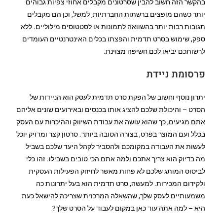
בהקשר הזה חשוב להבין שסרטונים מקבלים אחוזי צפיות גבוהים
יותר כשהם מופצים ברשתות החברתיות, למשל, וכן הם מקבלים
תגובות רבות יותר בהשוואה לתמונות או לסטטוסים מילוליים. ללא
ספק, שימוש בסרט תדמית והפצתו בכלים האינטרנטיים העומדים
לרשותכם יביאו לכם חשיפה מצוינת.
פרסומת ניידת
יתרון נוסף וחשוב של הפקת סרט תדמית לעסק הוא הניידות של
הסרט – והיכולת שלכם להציג אותו בכנסים ובאירועים שונים אליהם
אתם מגיעים, כך שהוא עושה את עבודת השיווק וההיכרות עם העסק
בכלל ועם המוצר בפרט, בצורה הטובה ביותר. סרטון קצר ומדויק יוכל
לעשות את העבודה במקומכם ולהסביר לקהל היעד שלכם בשביל
מה בדיוק הוא צריך אתכם ולמה אתם הכי טובים בשבילו. זהו כלי
לביסוס המותג שלכם לא פחות מאשר לחיזוק הפעילות העסקית
ולקידום המכירות. למעשה, סרט תדמית הוא בעל יתרונות כה
משמעותיים לעסק שלך, שהשאלה המרכזית שצריכה להישאל כעת
היא – למה אתה עוד כאן במקום לעבוד על הסרט שלך?