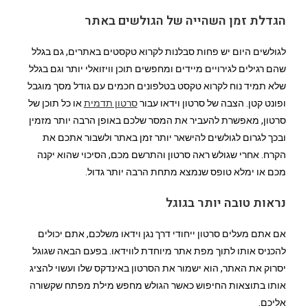
הגדלת זמן השהייה של הגולשים באתר
לגולשים היום יש פחות סבלנות לקרוא טקסטים באתרים, גם בגלל
שהם רגילים לגירויים מיידים ומחפשים תוכן וויזואלי יותר וגם בגלל
שלא תמיד נוח לקרוא טקסט בטלפונים חכמים עם גודל מסך מוגבל
ופונט קטן. הצבה של סרטון וידאו עבור
סרטון תדמית
או כל תוכן של
סרטון, מאפשרת להעביר את המסר שלכם באופן הרבה יותר מזמין
ובכך לגרום לגולשים להישאר יותר זמן באתר ולשבור אתכם את
הקרח. אחרי שגולש ראה סרטון והתרשם מכם, הסיכוי שהוא יקנה
מכם או ימלא טופס שנמצא מתחת הרבה יותר גדול.
נראות טובה יותר בגוגל
אם אתם מעלים סרטון ייחודי דרך נגן וידאו משלכם, אתם יכולים
להכניס אותו לתוך מפת אתר מיוחדת לווידאו. בפעם הבאה שגוגל
יסרוק את האתר, הוא ישמור את הסרטון באינדקס שלו ועשוי להציג
אותו בתוצאות החיפוש כאשר הגולש מחפש מילת מפתח שקשורה
אליכם.