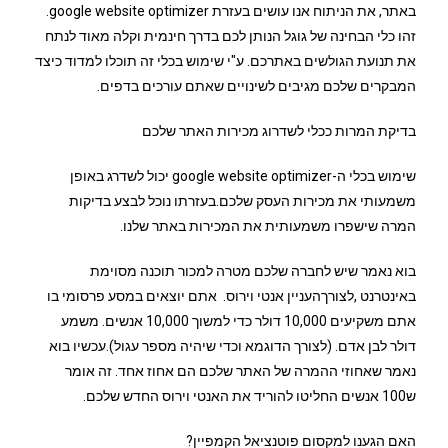
באתר, את הניתוח אנו עושים בעזרת google website optimizer.
זהו כלי הבחינה של גוגל הנותן לכם בדרך חינמית וקלה מאוד לנתח
את תנועת הגולשים באתרכם. ע"י שימוש בכלי זה תוכלו למדוד כיצד
המבקרים שלכם מגיבים לשינויים שאתם עורכים בדפים.
בדיקת המרות ככלי לשדרוג מכירות האתר שלכם
שימוש בכלי ה-google website optimizer יכול לשדרג באופן
משמעותי את מכירות העסק שלכם.בעזרתו נוכל לבצע בדיקות
המרה שישפרו משמעותית את המכירות באתר שלנו.
בוא נאמר שיש לחברה שלכם מטרה למכור תוכנה מסוימת
באינטרנט ,לצורךהעניין אנטי וירוס. אתם יוצאים במסע פרסומי בו
אתם משקיעים 10,000 דולר כדי למשוך 10,000 אנשים. משמע
דולר לבן אדם. (לצורך הדוגמא וכדי שיהיה מספר עגול).עכשיו בוא
נאמר שאחוזי ההמרה של האתר שלכם הם אחוז אחד. זה אומר
ש100 אנשים החליטו להוריד את האנטי וירוס החדש שלכם.
האם הגענו למקסום פוטנציאל הקמפיין?