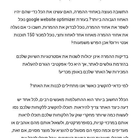
התשובה נעוצה באחוזי ההמרה, האם עשינו את הכל כדי שהם יהיו
האחוז הגבוהה ביותר? בעזרת google website optimizer נוכל
לשפר את אחוזי ההמרה, נוכל לבדוק את ההמרות, חשבו כי אם נעלה
את אחוזי ההמרה מאחוז אחד לאחוז וחצי, נוכל למכור 150 תוכנות
אנטי וירוס! אכן הפרש משמעותי!
בדיקות ההמרה אינן יכולות לשנות את אסטרטגיות השיווק שלכם
בהזרמת גולשים לאתר, אך היא כלי אפקטיבי הגורם להעלאת
המכירות של האתר שלכם באופן מכריע!
למי כדאי להקשיב כאשר אנו מתחילים לבנות את האתר?
הכלל החשוב ביותר הוא ההתעלמות מאנשים רבים, לכל אחד יש
דעה כיצד האתר צריך להיראות. תוכלו להקשיב ללקוחות שלכם: נסו
לעשות כמה שיותר מחקרי שוק על הלקוחות שלכם.תוכלו לראות
אותם במרכזי קניות, בסופרמרקטים, ולשאול אותם מהם אוהבים או
מעדיפים וכמה כסף הם מסוגלים להוציא על מוצר מסוים, אם זאת,