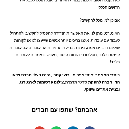
לא תקבלו תשובות כנות במאת האחוזים אבל תוכלו לקבל את
הרושם הכללי.
אם כן למי נוכל להקשיב?
האינטרנט נותן לנו את האפשרות הנדירה להפסיק להקשיב ולהתחיל
לעבוד עם עובדות, איננו צריכים יותר אנשים שייעצו לנו או לקוחות
שאינם דוברים אמת, בעזרת בדיקת ההמרות אנו עובדים עם עובדות
קיימות בלבד, חסל סדרי הנחות היסוד, מעכשיו נצמדים לעובדות
בלבד!
כותבי המאמר :איתי אפרימי ורועי קטרי, הינם בעלי חברת וידאו
הד- חברה להפקת
סרטי תדמית
,
צילום פרסומות לאינטרנט
ובניית אתרים שיווקי
.
אהבתם? שתפו עם חברים