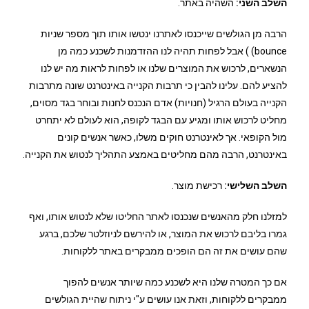
השלב השני:
השהיה באתר.
הרבה מן הגולשים שייכנסו לאתרנו ינטשו אותו תוך מספר שניות
bounce) ) אבל לפחות תהיה לנו ההזדמנות לשכנע כמה מן
הנשארים, לרכוש את המוצרים שלנו או לפחות לראות מה יש לנו
להציע להם. עלינו להבין כי תרבות הקנייה באינטרנט שונה מתרבות
הקנייה בעולם הרגיל (חנויות) אדם הנכנס לחנות ובוחר בגד מסוים,
מחליט לרכוש אותו ומגיע עם הבגד לקופה, הוא לעולם לא יתחרט
מול הקופאי. אך לאינטרנט חוקים משלו, כאשר אנשים קונים
באינטרנט, הרבה מהם מחליטים באמצע התהליך לנטוש את הקנייה.
השלב השלישי:
רכישת מוצר.
למזלנו חלק מהאנשים שנכנסו לאתר החליטו שלא לנטוש אותו, ואף
גמרו בליבם לרכוש את המוצר, או להירשם לניוזלטר שלכם, ברגע
שהם עושים את זה הם הופכים ממבקרים באתר ללקוחות.
אם כך המטרה שלנו היא לשכנע כמה שיותר אנשים להפוך
ממבקרים ללקוחות, וזאת אנו עושים ע"י ניתוח שהיית הגולשים