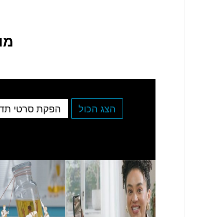
מו
הצג הכול
הפקת סרטי תד