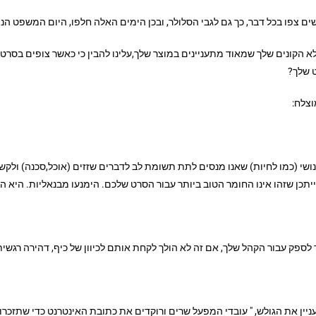
ם צפו בכל דבר, כך גם לגבי הסלולר, ובכן הימים האלה חלפו, היום המשפט הנפו
א הקונים שלך שמאוד מתעניינים במוצר שלך,עלינו להבין כי כאשר צופים בסרט 
ט שלך?
וצלח:
שי (כמו לחיות) שאנו מנסים לתת תשומת לב לדברים שזזים (אוכל,סכנה) ולקשר
תכן שזהו אינו החומר הטוב ביותר עבור הסרט שלכם. הימנעו מבנאליות. היא ה
לספק עבור הקהל שלך, אם זה לא הולך לקחת אותם לכיוון של כיף, דהירה רגשי
ין את הגולש, " עובדי המפעל שרים ורוקדים את כתובת האינטרנט כדי שתזכרו א