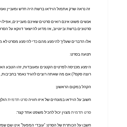
זה נראה שרק אתמול הוידאו ברשת היה חדש ומעניין ואנשי
אנשים פשוט אינם רואים סרטים שאינם מעניינים, אפילו ל
סרטונים ברשת וביוטיוב, אז מדוע להישאר דווקא על הסר
אלו הדברים שעליך להימנע מהם כדי להימנע מסרט לא מ
תנועה בסרט:
הימנע מכניסה לפרטים הקטנים ומעובדות, זהו הטבע האנו
רוצה סקס?) אם מה שאתה רוצים להגיד נאמר בחביבות, יי
הקהל במקום הראשון:
חשוב על הוידאו במונחים של איזו חוויה
סרט תדמית
הולך 
סרט תדמית
מצוין יכול להכיל משפט אחד קצר:
חשבו על הכותרת של הסרט: "עובדי המפעל" אינו שם שמעני