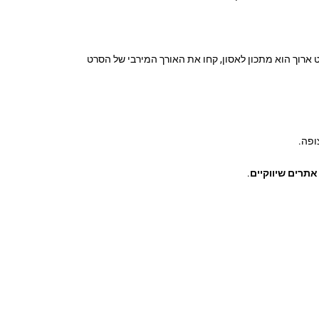
הוא הראה את כל הסרט? שתי דקות ושלושים שניות. הזמן הממוצע של צופה באתר שלכם? 15 שניות, סרט ארוך הוא מתכון לאסון, קחו את האורך המירבי של הסרט
ופה.
אתרים שיווקיים
.