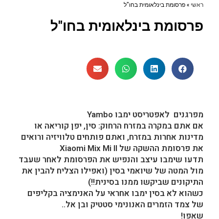
ראשי
»
פרסומת בינלאומית בחו"ל
פרסומת בינלאומית בחו"ל
מפרגנים לאפטריסט ימבו
Yambo
אם אתם במקרה במזרח הרחוק: סין, יפן קוריאה או
מדינות אחרות במזרח, ואתם פותחים טלוויזיה ורואים
את פרסומת ההשקה של Xiaomi Mix Mi II
תדעו שימבו עיצב והנפיש את הפרסומת לאחר שעבד
מול המטה של שיואמי בסין (ואפילו הצליח להבין את
התיקונים שביקשו ממנו בסינית!!)
כשהוא לא בסין ימבו אחראי על האנימציה בקליפים
של צמד הזמרים האנונימי סטטיק ובן אל..
שאפו!