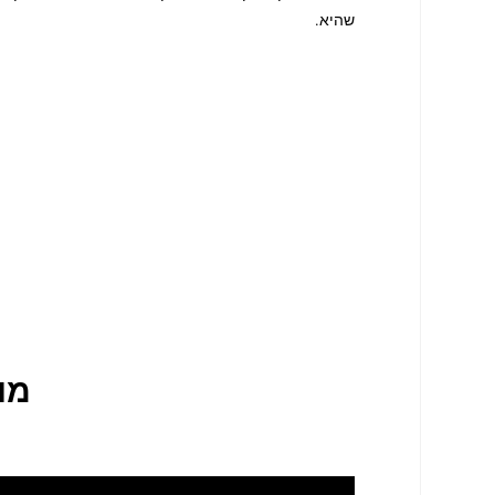
שהיא.
מו