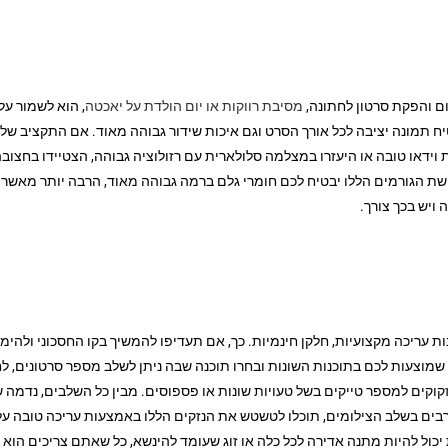
ם והפקת סרטון לחתונה,
מסיבת רווקות או יום הולדת על יאכטה
, הוא לשמור ע
יח תמונה יציבה לכל אורך הסרט וגם איכות שידור גבוהה מאוד. אם התקציב 
דאו טובה או היעזרו במצלמה סלולארית עם רזולוציה גבוהה, הצטיידו בחצובה 
 הגורמים הללו יבטיח לכם חומרי גלם ברמה גבוהה מאוד, הרבה יותר מאשר צי
ויש בכך צורך.
 עריכה מקצועיות, חלקן חינמיות. כך, אם תעדיפו להמשיך בקו החסכוני ולהי
שמוצעות לכם בתוכנות השונות ובחרו תוכנה שבה ניתן לשלב מספר סרטונים, לחת
קים למספר טייקים בשל טעויות שונות או פספוסים. מבין כל השלבים, נדמה ש
בים בשלב הצילומים, תוכלו לטשטש את הנזקים הללו באמצעות עריכה טובה על 
ות יכול להיות מתנה אדירה לכל כלה או זוג שעומד להינשא, כל שאתם צריכים ה