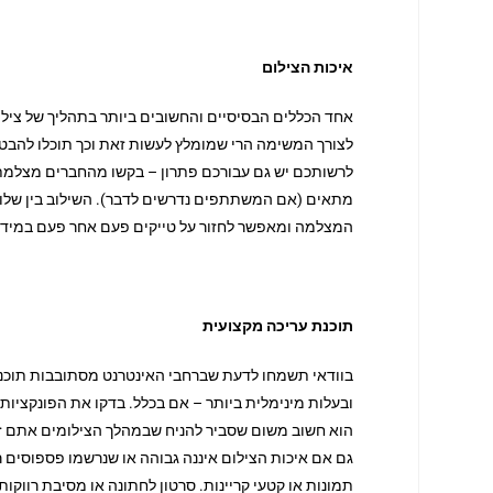
איכות הצילום
אחד הכללים הבסיסיים והחשובים ביותר בתהליך של צילו
לצורך המשימה הרי שמומלץ לעשות זאת וכך תוכלו להבט
לרשותכם יש גם עבורכם פתרון – בקשו מהחברים מצלמת וי
מתאים (אם המשתתפים נדרשים לדבר). השילוב בין שלושת
המצלמה ומאפשר לחזור על טייקים פעם אחר פעם במידה 
תוכנת עריכה מקצועית
בוודאי תשמחו לדעת שברחבי האינטרנט מסתובבות תוכנות
ובעלות מינימלית ביותר – אם בכלל. בדקו את הפונקציות 
הוא חשוב משום שסביר להניח שבמהלך הצילומים אתם זקו
גם אם איכות הצילום איננה גבוהה או שנרשמו פספוסים ר
תמונות או קטעי קריינות. סרטון לחתונה או מסיבת רווק