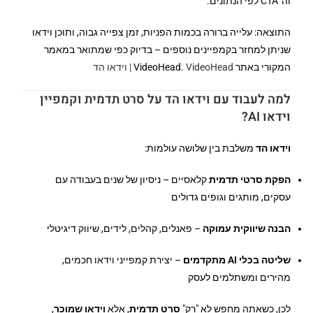
וה־CTA לפי הנתונים.
התוצאה: עלייה ברורה בכמות הפניות, זמן צפייה גבוה, ותוכן וידאו
שניתן למחזר בקמפיינים נוספים – בדיוק כפי שמתואר במאמר
המקורי באתר VideoHead.
VideoHead | וידאו הד
למה לעבוד עם וידאו הד על סרט תדמית וקמפיין
וידאו AI?
וידאו הד
משלבת בין שלושה עולמות:
הפקת סרטי תדמית
קלאסיים – ניסיון של שנים בעבודה עם
עסקים, מותגים וגופים גדולים
הבנה שיווקית עמוקה
– פאנלים, קהלים, לידים, שיווק דיגיטלי
שליטה בכלי AI מתקדמים
– יצירת קמפייני וידאו חכמים,
מהירים ומשתלמים לעסק
לכן, כשאתה מחפש לא "רק"
סרט תדמית
, אלא
וידאו שמוכר
,