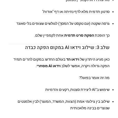
סרטון תדמית מלא לדף נחיתה או דף "אודות"
גרסה שקטה (עם טקסט על המסך) לגולשים שצופים בלי סאונד
כך הופכת
הפקת סרט תדמית
אחת לקמפיין שלם.
שלב 3: שילוב וידאו AI במקום הפקה כבדה
כאן מגיע היתרון של
וידאו הד
בעולם החדש: במקום להרים תמיד
הפקה גדולה ויקרה, אפשר לשלב
וידאו AI מסחרי
.
מה זה אומר בפועל?
שימוש ב־AI ליצירת סצנות, רקעים והדמיות
שילוב בין צילומי אמת (הצוות, המשרד, המוצר) לבין אלמנטים
שנוצרים בבינה מלאכותית