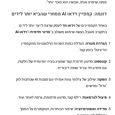
ממנו, שיפרנו אותו, ועכשיו הוא מוכר יותר".
דוגמה: קמפיין וידאו AI מסחרי שהביא יותר לידים
באחד הקמפיינים של
וידאו הד
לעסק שרצה לייצר יותר לידים
בתקציב מוגבל, נעשה שימוש משולב ב־
סרטי תדמית
ו־
וידאו AI
:
הגדרת מטרה:
הגדלת כמות הפניות הרלוונטיות מהקמפיין
הדיגיטלי בזמן קצר.
קונספט:
סרטון תדמית קצר שמציג בעיה יומיומית של הלקוח,
עם פתרון חד וברור ושפה דיבורית.
הפקה:
שילוב של צילומי צוות אמיתי עם סצנות AI שנותנות לוק
"גדול" ומרשים.
פיצול לגרסאות:
רילס קצר, סרטון פרסומת, גרסה לאתר ועוד.
מדידה ואופטימיזציה:
שיפור הכותרות, הטקסטים על המסך