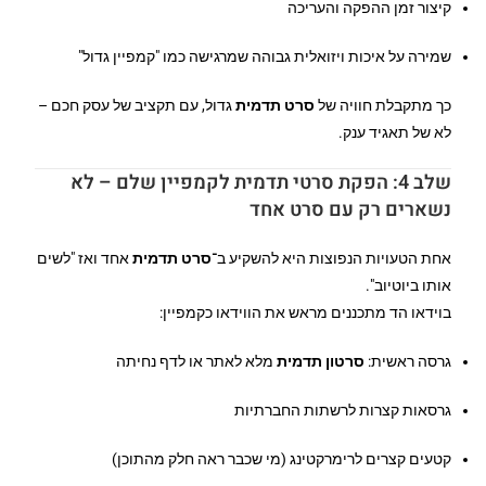
קיצור זמן ההפקה והעריכה
שמירה על איכות ויזואלית גבוהה שמרגישה כמו "קמפיין גדול"
כך מתקבלת חוויה של
סרט תדמית
גדול, עם תקציב של עסק חכם –
לא של תאגיד ענק.
שלב 4: הפקת סרטי תדמית לקמפיין שלם – לא
נשארים רק עם סרט אחד
אחת הטעויות הנפוצות היא להשקיע ב־
סרט תדמית
אחד ואז "לשים
אותו ביוטיוב".
בוידאו הד מתכננים מראש את הווידאו כקמפיין:
גרסה ראשית:
סרטון תדמית
מלא לאתר או לדף נחיתה
גרסאות קצרות לרשתות החברתיות
קטעים קצרים לרימרקטינג (מי שכבר ראה חלק מהתוכן)