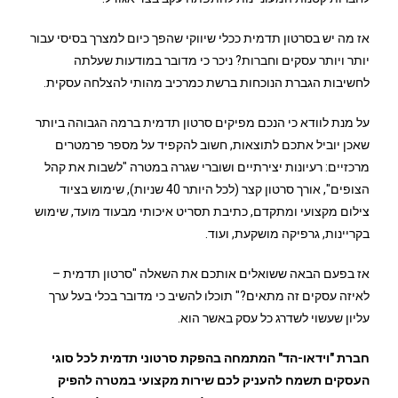
אז מה יש בסרטון תדמית ככלי שיווקי שהפך כיום למצרך בסיסי עבור
יותר ויותר עסקים וחברות? ניכר כי מדובר במודעות שעלתה
לחשיבות הגברת הנוכחות ברשת כמרכיב מהותי להצלחה עסקית.
על מנת לוודא כי הנכם מפיקים סרטון תדמית ברמה הגבוהה ביותר
שאכן יוביל אתכם לתוצאות, חשוב להקפיד על מספר פרמטרים
מרכזיים: רעיונות יצירתיים ושוברי שגרה במטרה "לשבות את קהל
הצופים", אורך סרטון קצר (לכל היותר 40 שניות), שימוש בציוד
צילום מקצועי ומתקדם, כתיבת תסריט איכותי מבעוד מועד, שימוש
בקריינות, גרפיקה מושקעת, ועוד.
אז בפעם הבאה ששואלים אותכם את השאלה "סרטון תדמית –
לאיזה עסקים זה מתאים?" תוכלו להשיב כי מדובר בכלי בעל ערך
עליון שעשוי לשדרג כל עסק באשר הוא.
חברת "וידאו-הד" המתמחה בהפקת סרטוני תדמית לכל סוגי
העסקים תשמח להעניק לכם שירות מקצועי במטרה להפיק