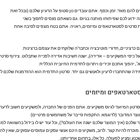
 להם מאד: זמן וכסף. אתם עובדים נון סטופ על הרעיון שלכם (ובכל זאת
ה ידוע לכם שפיתוחו מותנה בגיוס. גם כשאתם מנסים לחסוך בשני
קת סרטים לסטארטאפים ומיזמים, ראויה. אתם בטח מצפים לסיבה אחת
 כרציניים, חדורי מוטיבציה וכחבר'ה שלוקחים את עצמם ברצינות.
ל כיסי המשקיעים – אדירה), ישנה חשיבות אדירה לפנייה שתבלוט. צירוף סרטי
א", יהפוך אתכם זכירים ויתרום לתדמית החיובית הכללית
ידה שהתחברו לרעיון ולאנשים גם יחד. סרטון התדמית הוא ההזדמנות שלכם ל
סטארטאפים ומיזמים
רטון המיועד לגיוס משקיעים. אתם הפנים של החברה, ולמשקיעים חשוב לדעת 
צר המדובר (לדוגמא: התקפות סייבר על משתמשים פרטיים)
שלכם (איך המוצר שלכם ישנה את העולם?), וכל עוד יש לו בידול בהשוואה למו
 מוכרח להיות קצר. לרוב, משקיעים הינם אנשי עסקים עמוסים-עסוקים, שאין לה
נע ומניע לפעולה. כל אלו, בתחום אחריותנו.