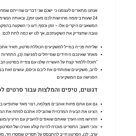
אנחנו מתארים לעצמנו כי ישנם שני דברים שהייתם שמחים
24 שעות ביממה מרגישות לכם מעט זמן), ובאותה הנשימ
המשאבים היקרים אלו – זמן וכסף, דעו כי השקעה בהפ
טובה שתצדיק את השקעתכם, אך לנו יש כמה לתת לכם:
שליחת פנייה במייל למשקיעים הכוללת סרטון, תאיר אתכם
מאחר שאינכם היחידים שמייחלים לפגישה (כן, התחרות ע
"תוכלו ללמוד קצת על העשייה שלנו עם צפייה בסרטון הב
לרוב, משקיעים שפותחים את ליבם וכיסם, עושים זאת במ
הפגישה עם המשקיעים
דגשים, טיפים והמלצות עבור סרטים ל
גם אם אתם פחות אוהבים מצלמה, רצוי מאד שתופיעו בס
הציגו את הבעיה המרכזית שהובילה אתכם לפתח את המו
הדגישו מהו הערך שאתם שואפים להעניק עם הרעיון/מוצר 
והכי חשוב: התסריט מוכרח להיות קולע ואורכו של הסרטון
ערב. לכן, הסרטון חייב להתבסס על תסריט שמסרו חד, משכ