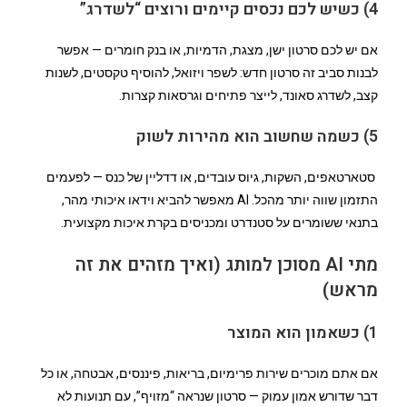
4) כשיש לכם נכסים קיימים ורוצים “לשדרג”
אם יש לכם סרטון ישן, מצגת, הדמיות, או בנק חומרים — אפשר
לבנות סביב זה סרטון חדש: לשפר ויזואל, להוסיף טקסטים, לשנות
קצב, לשדרג סאונד, לייצר פתיחים וגרסאות קצרות.
5) כשמה שחשוב הוא מהירות לשוק
סטארטאפים, השקות, גיוס עובדים, או דדליין של כנס — לפעמים
התזמון שווה יותר מהכל. AI מאפשר להביא וידאו איכותי מהר,
בתנאי ששומרים על סטנדרט ומכניסים בקרת איכות מקצועית.
מתי AI מסוכן למותג (ואיך מזהים את זה
מראש)
1) כשאמון הוא המוצר
אם אתם מוכרים שירות פרימיום, בריאות, פיננסים, אבטחה, או כל
דבר שדורש אמון עמוק — סרטון שנראה “מזויף”, עם תנועות לא