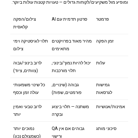
ומופיע מול משקיעים/לקוחות גדולים — טעויות קטנות עולות ביוקר.
פרמטר
סרטון תדמית עם AI
צילום/הפקה
קלאסית
זמן הפקה
מהיר מאוד בפרויקטים
תלוי לוגיסטיקה וימי
מתאימים
צילום
עלות
יכול להיות נמוך/בינוני,
לרוב בינוני/גבוה
תלוי מורכבות
(צוותים, ציוד)
גמישות
גבוהה (שינויים,
כל שינוי משמעותי
לגרסאות
פורמטים, שפות)
עולה זמן וכסף
אמינות/אנושיות
משתנה — תלוי ביצוע
לרוב טבעי ואמין
ובקרה
יותר
סיכוני מותג
גבוהים אם אין QA
נמוכים יותר
ורישוי
(כשמצולם נכון)