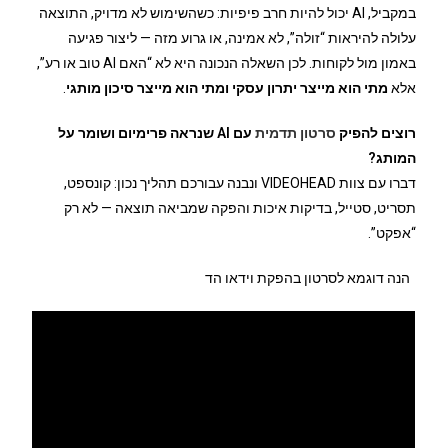
במקביל, AI יכול להיות חרב פיפיות: כשהשימוש לא מדויק, התוצאה
עלולה להיראות “זולה”, לא אמינה, או גרוע מזה — ליצור פגיעה
באמון מול לקוחות. לכן השאלה הנכונה היא לא “האם AI טוב או רע”,
אלא
מתי הוא מייצר יתרון עסקי ומתי הוא מייצר סיכון מותגי
.
רוצים להפיק
סרטון תדמית
עם AI שנראה פרימיום ושומר על
המותג?
דברו עם צוות VIDEOHEAD ונבנה עבורכם תהליך נכון: קונספט,
תסריט, סטייל, בדיקות איכות והפקה שמביאה תוצאה — לא רק
“אפקט”.
הנה דוגמא לסרטון בהפקת וידאו הד