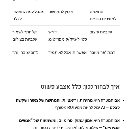
התאמה
מצוין להמחשה
מוגבל למה שאפשר
למוצרים טכניים
לצלם
עקביות עיצוב
דורש
קל יותר לשמור
סטייל-גייד/קומפוזיטינג
עקביות בצילום
רמת “פרימיום”
אפשרית, אבל לא תמיד
לרוב יציבה יותר
איך לבחור נכון: כלל אצבע פשוט
אם המטרה היא
מהירות, וריאציות, והמחשה של משהו שקשה
לצלם
— AI יכול להיות מנוע ROI מטורף.
אם המטרה היא
אמון עמוק, פרימיום, ומשמעות של “אנשים
אמיתיים”
— שילוב צילום (או היברידי) יהיה בטוח יותר.