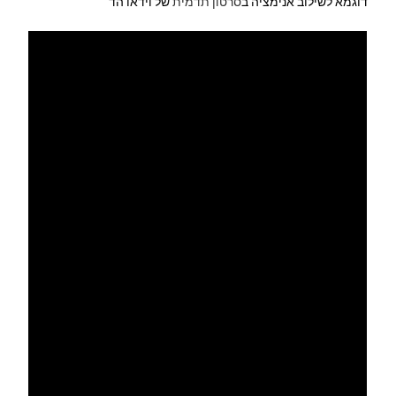
דוגמא לשילוב אנימציה ב
סרטון תדמית
של וידאו הד