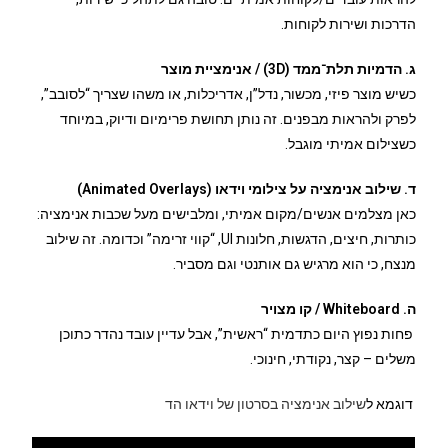
הדרכות ושירות לקוחות.
ג. הדמיות תלת־ממד (3D) / אנימציית מוצר
כשיש מוצר פיזי, מכשור, נדל”ן, אדריכלות, או משהו שצריך “לסובב”,
לפרק ולהראות מבפנים. זה נותן תחושת פרימיום ודיוק, במיוחד
כשצילום אמיתי מוגבל.
ד. שילוב אנימציה על צילומי וידאו (Animated Overlays)
כאן מצלמים אנשים/מקום אמיתי, ומלבישים מעל שכבות אנימציה:
כותרות, חיצים, הדגשות, חלונות UI, “קווי זרימה” וכדומה. זה שילוב
מנצח, כי הוא מרגיש גם אותנטי וגם מסביר.
ה. Whiteboard / קו מצויר
פחות נפוץ היום כתדמית “ראשית”, אבל עדיין עובד נהדר כתוכן
משלים – קצר, נקודתי, חינוכי.
דוגמא ל
שילוב אנימציה בסרטון של וידאו הד