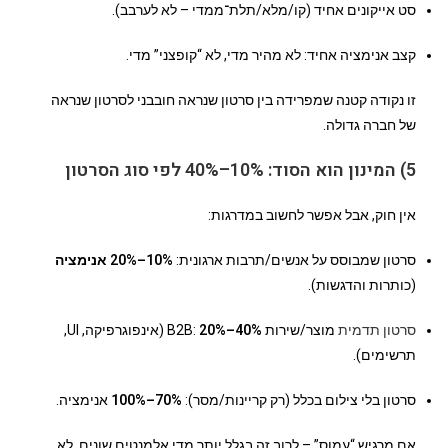
סט אייקונים אחיד (קו/מלא/תלת־ממדי – לא לערבב).
קצב אנימציה אחיד: לא מהיר מדי, לא “קופצני” מדי.
זו נקודה קטנה שמפרידה בין סרטון שנראה חובבני לסרטון שנראה
של חברה גדולה.
5) המינון הוא הסוד: 10%–40% לפי סוג הסרטון
אין חוק, אבל אפשר לחשוב במדרגות:
סרטון שמבוסס על אנשים/תרבות ארגונית:
10%–20% אנימציה
(כותרות והדגשות).
סרטון תדמית
מוצר/שירות B2B:
20%–40%
(אינפוגרפיקה, UI,
תרשימים).
סרטון בלי צילום בכלל (רק קריינות/מסר):
70%–100%
אנימציה.
אם מרגיש “עמוס” – לרוב זה בגלל יותר מדי אלמנטים שונים, לא