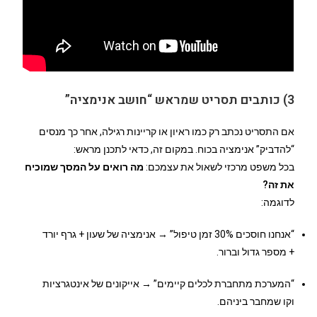
3) כותבים תסריט שמראש “חושב אנימציה”
אם התסריט נכתב רק כמו ראיון או קריינות רגילה, אחר כך מנסים
“להדביק” אנימציה בכוח. במקום זה, כדאי לתכנן מראש:
בכל משפט מרכזי לשאול את עצמכם:
מה רואים על המסך שמוכיח
את זה?
לדוגמה:
“אנחנו חוסכים 30% זמן טיפול” → אנימציה של שעון + גרף יורד
+ מספר גדול וברור.
“המערכת מתחברת לכלים קיימים” → אייקונים של אינטגרציות
וקו שמחבר ביניהם.