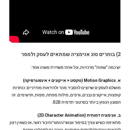
2) בוחרים סוג אנימציה שמתאים לעסק ולמסר
יש כמה “שפות” מרכזיות, וכל אחת משדרת משהו אחר:
א. Motion Graphics (טקסט + אייקונים + אינפוגרפיקה)
מושלם לעסקים שרוצים להסביר מהר ולהיראות מודרניים: כותרות
קופצות, אייקונים נבנים, גרפים, מילות מפתח, מפות, תרשימים. זה
הסגנון הנפוץ ביותר בסרטוני תדמית B2B.
ב. אנימציה דמותית (2D Character Animation)
מתאימה כשיש צורך בסיפור אנושי/הומור/חיבור רגשי, או כשאין רצון
להראות עובדים/לקוחות אמיתיים. טובה גם לתהליכי שירות,