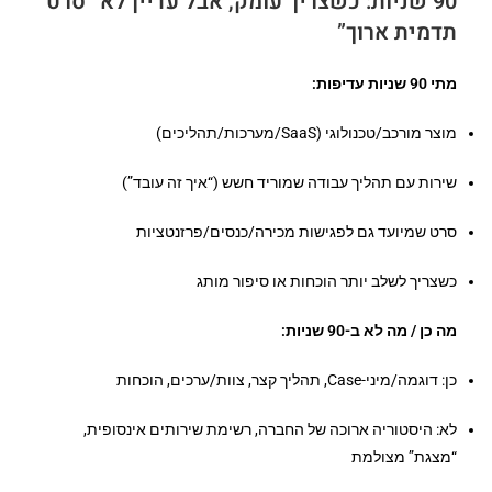
90 שניות: כשצריך עומק, אבל עדיין לא “
סרט
תדמית
ארוך”
מתי 90 שניות עדיפות:
מוצר מורכב/טכנולוגי (SaaS/מערכות/תהליכים)
שירות עם תהליך עבודה שמוריד חשש (“איך זה עובד”)
סרט שמיועד גם לפגישות מכירה/כנסים/פרזנטציות
כשצריך לשלב יותר הוכחות או סיפור מותג
מה כן / מה לא ב-90 שניות:
כן: דוגמה/מיני-Case, תהליך קצר, צוות/ערכים, הוכחות
לא: היסטוריה ארוכה של החברה, רשימת שירותים אינסופית,
“מצגת” מצולמת