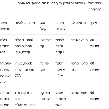
כלל זהב:
90 שניות זה עדיין צריך להיות חד. “עומק” לא אומר
“מריחה”.
אורך
מתאים ל…
מטרה
סוג
מה חייב להיות
איפה
עיקרית
קהל
מפיצים
30
מודעה/טיזר
לעצור
קר/חצי
Hook, תועלת
רילס,
שניות
גלילה
קר
אחת, הוכחה
סטוריז,
+ קליק
קצרה, CTA
Ads
60
סרטון מרכזי
הסבר
קר עד
Hook, בעיה,
אתר, דף
שניות
קצר
+ אמון
חם
פתרון, הוכחה,
נחיתה,
+ ליד
CTA
לינקדאין,
יוטיוב
90
מוצר מורכב
עומק
חצי קר
פתרון ברור +
מכירות,
שניות
שמוריד
עד חם
יותר
כנסים,
חשש
הוכחות/תהליך
מצגות,