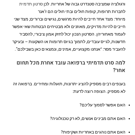
ורגולציה שמציבה סטנדרט גבוה של אחריות. לכן
סרטון תדמית
לחברות תרופות, קופות חולים ובתי חולים הם ז’אנר
מיוחד: מצד אחד חייבים להיות מרגשים, נגישים וברורים; מצד שני
חייבים להיות מדויקים, מאוזנים ולא מבטיחים הבטחות שאי אפשר
לעמוד מאחוריהן. הסרטון הנכון יכול לחזק אמון ציבורי, להסביר
חדשנות, לגייס עובדים, לתמוך בגיוס תרומות או השקעות – ובעיקר
להעביר מסר: “אנחנו מקצועיים, אמינים, ונמצאים כאן בשבילכם”.
למה
סרט תדמיתי ברפואה
עובד אחרת מכל תחום
אחר?
בענפים רבים מספיק להציג יתרונות, תועלות ומחירים. ברפואה זה
לא מספיק. הצופה רוצה לדעת:
האם אפשר לסמוך עליכם?
האם אתם מבינים אנשים, לא רק טכנולוגיה?
האם אתם נוהגים באחריות ושקיפות?