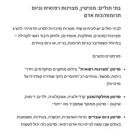
בתי חולים: מוניטין, מצוינות רפואית וגיוס
תרומות/כוח אדם
לבתי חולים יש לעיתים שתי מטרות מרכזיות לסרט תדמיתי: להציג
מצוינות (מכונים, מחלקות, מומחים), ולחזק חיבור רגשי לקהילה –
במיוחד כשמדובר בגיוס תרומות, בנייה, או גיוס צוותים.
פורמטים נפוצים:
סרטון “מצוינות רפואית”
: צילום מתקנים מתקדמים, חדרי
ניתוח, מכשור, צוותים רב־תחומיים (תוך שמירה קפדנית על
פרטיות).
סרטון מחלקה/מכון
: קרדיולוגיה, אונקולוגיה, ילדים, דימות,
שיקום – סרטון ממוקד שמסביר מה ייחודי.
סרטון גיוס עובדים
: הרוח הארגונית, הכשרה, צוותיות, משמעות.
בעולם שבו קשה לגייס כוח אדם רפואי, סרטון כזה יכול לעשות