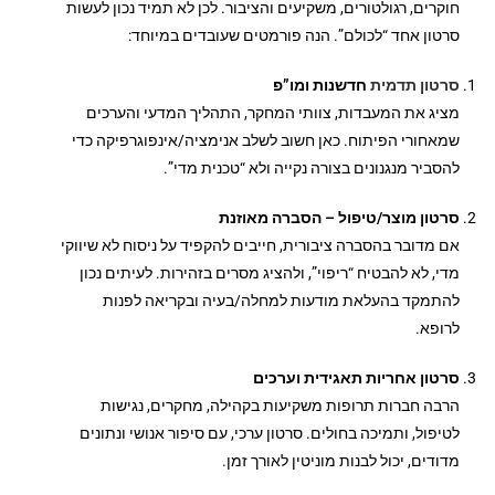
חוקרים, רגולטורים, משקיעים והציבור. לכן לא תמיד נכון לעשות
סרטון אחד “לכולם”. הנה פורמטים שעובדים במיוחד:
סרטון תדמית
חדשנות ומו”פ
מציג את המעבדות, צוותי המחקר, התהליך המדעי והערכים
שמאחורי הפיתוח. כאן חשוב לשלב אנימציה/אינפוגרפיקה כדי
להסביר מנגנונים בצורה נקייה ולא “טכנית מדי”.
סרטון מוצר/טיפול – הסברה מאוזנת
אם מדובר בהסברה ציבורית, חייבים להקפיד על ניסוח לא שיווקי
מדי, לא להבטיח “ריפוי”, ולהציג מסרים בזהירות. לעיתים נכון
להתמקד בהעלאת מודעות למחלה/בעיה ובקריאה לפנות
לרופא.
סרטון אחריות תאגידית וערכים
הרבה חברות תרופות משקיעות בקהילה, מחקרים, נגישות
לטיפול, ותמיכה בחולים. סרטון ערכי, עם סיפור אנושי ונתונים
מדודים, יכול לבנות מוניטין לאורך זמן.