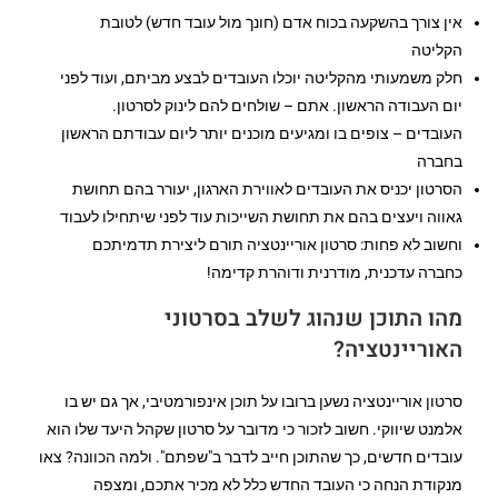
אין צורך בהשקעה בכוח אדם (חונך מול עובד חדש) לטובת
הקליטה
חלק משמעותי מהקליטה יוכלו העובדים לבצע מביתם, ועוד לפני
יום העבודה הראשון. אתם – שולחים להם לינוק לסרטון.
העובדים – צופים בו ומגיעים מוכנים יותר ליום עבודתם הראשון
בחברה
הסרטון יכניס את העובדים לאווירת הארגון, יעורר בהם תחושת
גאווה ויעצים בהם את תחושת השייכות עוד לפני שיתחילו לעבוד
וחשוב לא פחות: סרטון אוריינטציה תורם ליצירת תדמיתכם
כחברה עדכנית, מודרנית ודוהרת קדימה!
מהו התוכן שנהוג לשלב בסרטוני
האוריינטציה?
סרטון אוריינטציה נשען ברובו על תוכן אינפורמטיבי, אך גם יש בו
אלמנט שיווקי. חשוב לזכור כי מדובר על סרטון שקהל היעד שלו הוא
עובדים חדשים, כך שהתוכן חייב לדבר ב"שפתם". ולמה הכוונה? צאו
מנקודת הנחה כי העובד החדש כלל לא מכיר אתכם, ומצפה