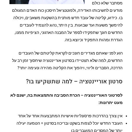
מסתבר שלא כולם
מודעים לחשיבותו האדירה, ולפוטנציאל חיסכון כוח האדם המגולם
בו. כידוע, קליטה של עובד חדש מותנית בהשקעת משאבים, ויכולה
להימשך משעות ועד שבועות. בין היתר, נהוג להצמיד לעובדים
החדשים חונך שתפקידו לספר על המבנה הארגוני, הציפיות ממנו,
הגדרת ומהות התפקיד וכיוצא בזה.
רגע לפני שאתם מגדירים חונכים לקראת קליטתם של העובדים
החדשים, למה שלא תצטיידו בסרטון אוריינטציה שיחסוך זמן רב על
הדרכה, הסברים וליווי, ויהפוך את הקליטה מהירה ונעימה יותר?
סרטון אוריינטציה – למה שתשקיעו בו?
לסרטוני האוריינטציה – הכרת הסביבה והתמצאות בה, ישנם לא
מעט יתרונות:
אין צורך בהדרכות פרסונליות-אישיות המתבצעות אחד על אחד
העובד החדש יוכל לצפות בשקט ובריכוז בסרטון = הטמעה יעילה
יותר של המסרים המועברים בו