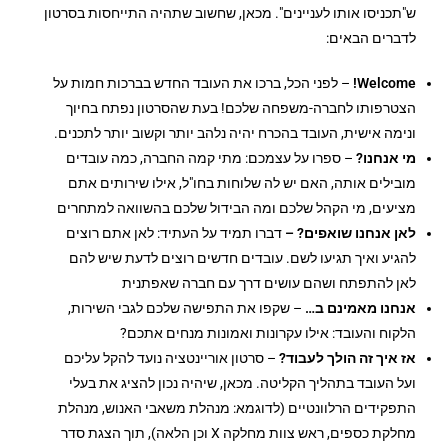
ש"תכניסו אותו לעניינים". מכאן, שחשוב שתהיה התייחסות בסרטון
לדברים הבאים:
Welcome!
– לפני הכל, ברכו את העובד החדש בברכות חמות על
הצטרפותו לחברה-משפחה שלכם! בעת שהסרטון נפתח בחיוך
ונימה אישית, העובד בהכרח יהיה נלהב יותר וקשוב יותר לתכנים.
מי אנחנו?
– ספרו על עצמכם: מתי קמה החברה, כמה עובדים
מובילים אותה, האם יש לה שלוחות בחו"ל, אילו שירותים אתם
מציעים, מי הקהל שלכם ומה הבידול שלכם בהשוואה למתחרים
לאן אנחנו שואפים? –
דברו תמיד על העתיד: לאן אתם רוצים
להגיע ואיך תגיעו לשם. עובדים חדשים רוצים לדעת שיש להם
לאן להתפתח ושהם עושים דרך עם חברה שאפתנית
אנחנו מאמינם ב…
– שקפו את התפישה שלכם לגבי השירות,
הלקוח והעובד: אילו עקרונות ואמונות מנחים אתכם?
אז איך זה הולך לעבוד?
– סרטון אוריינטציה נועד להקל עליכם
ועל העובד בתהליך הקליטה. מכאן, שיהיה נכון להציג את בעלי
התפקידים הרלוונטיים (לדוגמא: מנהלת משאבי האנוש, מנהלת
מחלקת כספים, ראש צוות מחלקה X וכן הלאה), תוך הצגת סדר