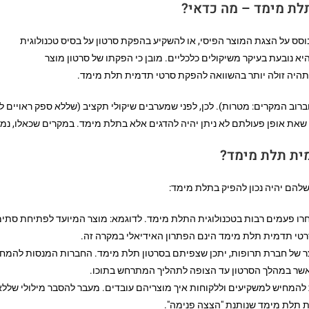
סס על הצגת המוצר הפיסי, או להשקיע בהפקת סרטון על בסיס טכנולוגית
א נובעת בעיקר משיקולים כלכליים. מובן כי הפקתו של סרטון מוצר
 תהיה זולה יותר בהשוואה להפקת סרטי תדמית תלת מימד.
ברוב המקרים: מטרות). לכן, לפני שמערבים שיקולי תקציב (שללא ספק ראויים לה
שאת אופן פעולתם לא ניתן יהיה להדגים אלא בתלת מימד. במקרים שכאלו, נמל
ית תלת מימד?
להם יהיה נכון להפיק בתלת מימד:
בחרו פעמים רבות בטכנולוגית התלת מימד. לדוגמא: מוצר המיועד לפתיחת סתימ
רטי תדמית תלת מימד הינם הפתרון האידיאלי במקרה זה.
ר של חברת תרופות, יתכן שצפיתם בסרטון תלת מימד. החברות המנסות להמחיש
כאשר במהלך הסרטון עד הצופה לתהליך המתרחש בתוכו.
להמחיש למשקיעים וללקוחות איך מוצריהם עובדים. מעבר להסבר מילולי שללא ספ
ת תלת מימד שנותנת "הצצה פנימה".