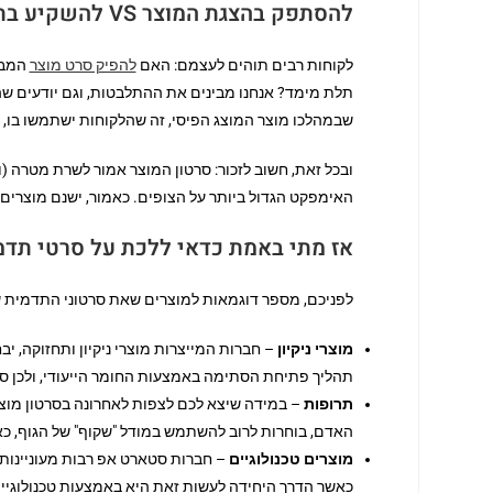
להסתפק בהצגת המוצר VS להשקיע בתלת מימד – מה כדאי?
לקוחות רבים תוהים לעצמם: האם
להפיק סרט מוצר
המבו
תלת מימד? אנחנו מבינים את ההתלבטות, וגם יודעים שהי
שבמהלכו מוצר המוצג הפיסי, זה שהלקוחות ישתמשו בו,
ובכל זאת, חשוב לזכור: סרטון המוצר אמור לשרת מטרה (ו
האימפקט הגדול ביותר על הצופים. כאמור, ישנם מוצרים 
אז מתי באמת כדאי ללכת על סרטי תדמ
לפניכם, מספר דוגמאות למוצרים שאת סרטוני התדמית ש
מוצרי ניקיון
– חברות המייצרות מוצרי ניקיון ותחזוקה, י
תהליך פתיחת הסתימה באמצעות החומר הייעודי, ולכן ס
תרופות
– במידה שיצא לכם לצפות לאחרונה בסרטון מוצ
האדם, בוחרות לרוב להשתמש במודל "שקוף" של הגוף, 
מוצרים טכנולוגיים
– חברות סטארט אפ רבות מעוניינות 
כאשר הדרך היחידה לעשות זאת היא באמצעות טכנולוגיי