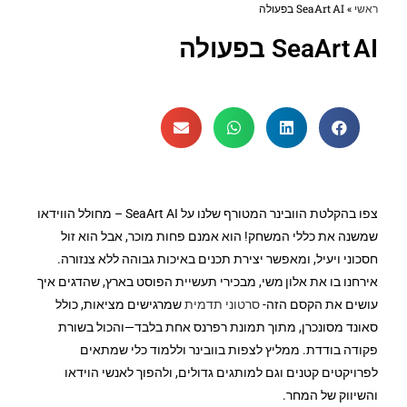
ראשי
»
SeaArt AI בפעולה
SeaArt AI בפעולה
צפו בהקלטת הוובינר המטורף שלנו על SeaArt AI – מחולל הווידאו
שמשנה את כללי המשחק! הוא אמנם פחות מוכר, אבל הוא זול
חסכוני ויעיל, ומאפשר יצירת תכנים באיכות גבוהה ללא צנזורה.
אירחנו בו את אלון משי, מבכירי תעשיית הפוסט בארץ, שהדגים איך
עושים את הקסם הזה-
סרטוני תדמית
שמרגישים מציאות, כולל
סאונד מסונכרן, מתוך תמונת רפרנס אחת בלבד—והכול בשורת
פקודה בודדת. ממליץ לצפות בוובינר וללמוד כלי שמתאים
לפרויקטים קטנים וגם למותגים גדולים, ולהפוך לאנשי הוידאו
והשיווק של המחר.