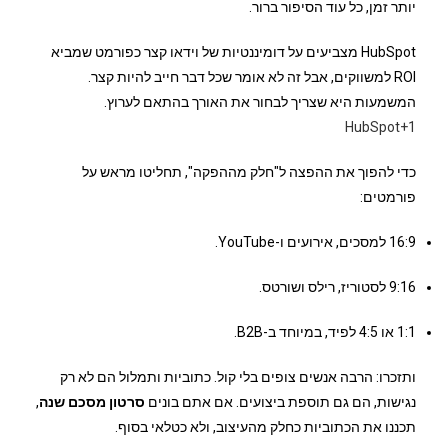
יותר זמן, כל עוד הסיפור ברור.
HubSpot מצביעים על דומיננטיות של וידאו קצר כפורמט שמביא
ROI למשווקים, אבל זה לא אומר שכל דבר חייב להיות קצר.
המשמעות היא שצריך לבחור את האורך בהתאם לערוץ.
HubSpot
+1
כדי להפוך את ההפצה ל"חלק מההפקה", תחליטו מראש על
פורמטים:
16:9 למסכים, אירועים ו-YouTube.
9:16 לסטוריז, רילס ושורטס.
1:1 או 4:5 לפיד, במיוחד ב-B2B.
ותזכרו: הרבה אנשים צופים בלי קול. כתוביות ותמלול הם לא רק
נגישות, הם גם תוספת ביצועים. אם אתם בונים
סרטון מסכם שנה
,
תכננו את הכתוביות כחלק מהעיצוב, ולא כטלאי בסוף.