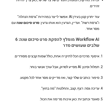
זכויות: מוזיקה, תמונות, חומרים של צד שלישי, כאן צריך להיות
זהירים.
עוד יתרון קטן בעידן AI: אפשר לייצר במהירות "גרסת הנהלה"
ו"גרסת רשת". ועדיין, הגרעין הוא אותו גרעין:
סרט סיכום שנה
עם
מסר אחד.
Workflow AI מומלץ להפקת סרט סיכום שנה: 6
שלבים שעושים סדר
איסוף: מרכזים הכל לתיקייה אחת, כולל שמות קבצים מסודרים.
תמלול וסינון: AI מסייע לסרוק, אבל עורך אנושי בוחר.
סיפור: כותבים שלד קצר, ואז מדייקים מסר אחד לכל מקטע.
עריכה גסה: רצף, קצב, והחלטות "מה בחוץ".
סאונד וכתוביות: כאן איכות מרימה את הכול.