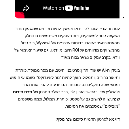
למה זה עדיין עובד? כי וידאו ממשיך להיות פורמט שמספק החזר
השקעה גבוה למשווקים, ורוב העסקים משתמשים בו כחלק
מהאסטרטגיה שלהם. בדוחות עדכניים של Wyzowl, רוב גדול
מהמשווקים מדווחים על ROI חיובי מוידאו, וגם שיעור האימוץ של
וידאו בקרב עסקים נשאר גבוה מאוד
בעידן ה-AI יש עוד יתרון: סרט בנוי היטב, עם מסר ממוקד, כותרת
ותיאור ברורים, ותמלול, הופך להיות "נוח לאינדוקס". כשמנועי חיפוש
ומנועי שפה נתקלים בסיכום חד, הם יודעים להבין אותו מהר
ולהמליץ עליו בהקשר הנכון. לכן, כבר בשלב התכנון של
סרט סיכום
שנה
, שווה לחשוב גם על טקסט: כותרת, תמלול, וכמה משפטים
"מובילים" שמסכמים את הסיפור.
דוגמא ל
סרטון תדמית
סיכום שנה נוסף: