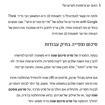
האם יש גרסאות לערוצים?
ולמה זה קשור לאמינות? כי תשומת לב היא המשאב הכי נדיר. Think
with Google מדברים על עולם של "פריים-טטיים אישי", שבו אנשים
בוחרים מה לצפות ומתי, ולכן צריך לתכנן וידאו שמכבד את הזמן של
הצופה ומייצר תשומת לב אמיתית
סיכום וצפייה בתיק עבודות
בסוף, המטרה של
סרט סיכום שנה
היא פשוטה: לגרום למישהו
להבין את השנה שלכם תוך דקות ספורות, ולהרגיש שזה אמיתי. לא
עוד סרט "חמוד", אלא תוכן שמייצר אמון, גאווה, ותנועה קדימה.
אם אתם מנהלי שיווק, פרסום או HR, שווה להתחיל מהחלטה אחת:
מה סיפור השנה שלכם במשפט אחד. משם, קל יותר לבחור חומרים,
לבנות תסריט, ולהחליט אם הולכים על סרט מרכזי, על
סרטון מסכם
שנה
קצר, או על שילוב של שניהם. ברגע שההחלטה ברורה, גם
תהליך ההפקה של
סרט סיכום שנה
נהיה פשוט יותר.