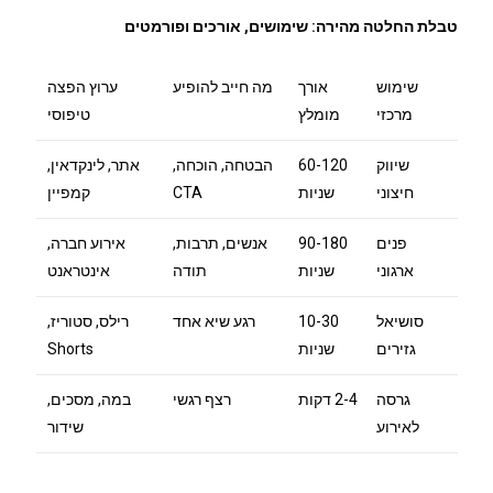
טבלת החלטה מהירה: שימושים, אורכים ופורמטים
שימוש
אורך
מה חייב להופיע
ערוץ הפצה
מרכזי
מומלץ
טיפוסי
שיווק
60-120
הבטחה, הוכחה,
אתר, לינקדאין,
חיצוני
שניות
CTA
קמפיין
פנים
90-180
אנשים, תרבות,
אירוע חברה,
ארגוני
שניות
תודה
אינטראנט
סושיאל
10-30
רגע שיא אחד
רילס, סטוריז,
גזירים
שניות
Shorts
גרסה
2-4 דקות
רצף רגשי
במה, מסכים,
לאירוע
שידור