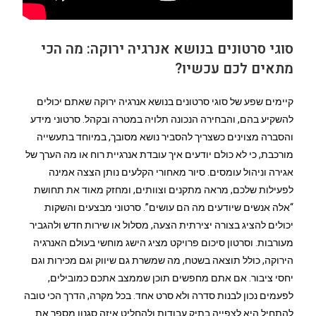
סוגי סרטונים בנושא אנרגיה ירוקה: מה הכי
מתאים לכם עכשיו?
קיימים שפע של סוגי סרטונים בנושא אנרגיה ירוקה שאתם יכולים
להשקיע בהם, והבחירה הנכונה תלויה במטרה ובקהל. סרטוני מידע
והסברה מצוינים כשצריך להסביר נושא מסובך, במיוחד בתעשייה
מורכבת, כי לא כולם יודעים איך עובדת אנרגיית רוח או מה הערך של
אגירה וניהול עומסים. סיור מאחורי הקלעים נותן הצצה אמינה
לפעילות שלכם, מראה מתקנים וצוותים, ומחזק מאוד את תחושת
“אלה אנשים שיודעים מה הם עושים”. סרטוני מבצעים והשקות
יכולים להציג בצורה יצירתית הצעה, מסלול או שירות חדש ולהגביר
מעורבות. וסרטון סיכום פרויקט מציג הישג מוחשי בעולם האנרגיה
הירוקה, כולל תוצאה בשטח, מה שמשרת גם שיווק וגם מכירות וגם
יחסי ציבור. אם אתם מחפשים תוכן שממצב אתכם כמובילים,
לפעמים נכון לבנות סדרה ולא סרט אחד. בכל מקרה, הדרך הכי טובה
להתחיל היא לצפייה בתיק עבודות ולהחליט איזה סגנון מספר את