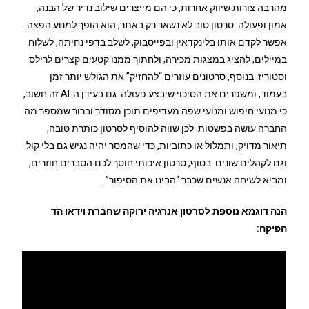
מהרבה צורות שיווק אחרות, כי הם מייצרים שילוב נדיר של הבנה,
אמון ופעולה. סרטון טוב לא נשאר רק באתר, הוא הופך למנוע הפצה:
אפשר לקדם אותו בלינקדאין ובפייסבוק, לשלב בדפי נחיתה, לשלוח
במיילים, להציג במצגות מכירה, ולחתוך ממנו קטעים קצרים לרילס
וסטוריז. בנוסף, סרטונים עוזרים “להחזיק” את הגולש יותר זמן
בעמוד, ומשפרים את הסיכוי שיבצע פעולה. גם בעידן ה-AI זה חשוב,
כי מנועי חיפוש ומנועי שפה מעדיפים תוכן מסודר וברור שמספר מה
החברה עושה בפשטות. לכן שווה להוסיף לסרטון כותרת טובה,
תיאור מדויק, ותמלול או כתוביות, כדי שהמסר יהיה נגיש גם בלי קול
וגם לקהלים שונים. בסוף, סרטון איכותי חוסך לכם הסברים חוזרים,
ומביא לשיחה אנשים שכבר “הבינו את הסיפור”.
הנה דוגמא נוספת לסרטון אנרגיה ירוקה שחברת וידאו הד
הפיקה: