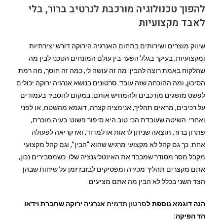
להפוך טכנולוגיה מורכבת לנרטיב ברור, בלי
לאבד מקצועיות
שיווק מוצרים ושירותים בתחום האנרגיה הירוקה דורש יצירתיות
ומקצועיות, בעיקר בגלל הפער בין עולם המונחים הטכני לבין מה
שהלקוח באמת רוצה להבין: מה זה עושה לי, כמה זה חוסך, מה רמת
הסיכון, ומה ההוכחה שזה עובד. סרטונים בנושא אנרגיה ירוקה יכולים
לפשט מושגים מורכבים ולהמחיש אותם: במקום להסביר בעמודים
על רכיבים, מראים תהליך, אנימציה קצרה, דוגמא מהשטח, או לפני
ואחרי. השיטה שעובדת הכי טוב היא סיפור פשוט: בעיה מוכרת,
פתרון ברור, תוצאה שניתן לראות או למדוד, ואז קריאה לפעולה
אחת. כך גם קהל לא מקצועי מרגיש שהוא “הבין”, וגם קהל מקצועי
מקבל מסר מסודר שמכבד את האינטליגנציה שלו. כשמסבירים נכון,
אתם מקצרים תהליך מכירה ומפסיקים לבזבז זמן על שיחות שבהן
הצד השני בכלל לא הבין מה אתם מציעים.
הנה דוגמא נוספת ל
סרטון תדמית
אנרגיה ירוקה שחברת וידאו
הד הפיקה: