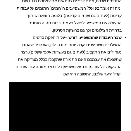
התדמית שלכם, אתם צריכים להתאים את עצמכם ללו"ז שלו.
ומה זה אומר בפועל? המשפיענים ה"חמים" חתומים על עבודות
קדימה (לעתים גם שנתיים קדימה). כלומר, הוצאת שיתוף
הפעולה עם המשפיען לפועל פעמים רבות תהיה מותנית
בדחיית הצילומים וכך גם בהשקת הסרטון.
שכר העבודה שהמשפיען דורש
–עלות הפקת סרטים
המשלבים משפיענים יקרה יותר. נקודה. לכן, רגע לפני שאתם
מגדילים את התקציב (לעתים גם בעשרות אלפי שקלים
), רצוי
שתשאלו את עצמכם האם התמורה שתקבלו בכלל מצדיקה את
ההשקעה. כל עוד מדובר על משפיען רלוונטי המזוהה עם הערכים
וקהל היעד שלכם, התשובה היא שכן.