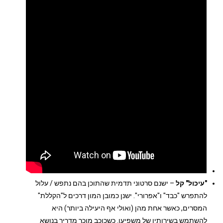
"עיכול" קל
– ישנם סרטוני תדמית שהתוכן בהם נתפש / עלול
להתפרש "כבד" ו"אפרורי". ישנן כמובן המון דרכים ל"הקללת"
המסרים, כאשר אחת מהן (ואולי אף היעילה ביותר) היא
להשתמש בשירותיו של משפיען. כשכוכב מוכר מדריך בנושא