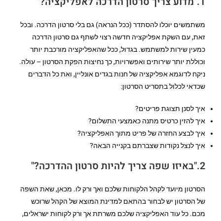
1."מדוע צריך סרטון הדרכה לאפליקציה?"
משתמשים יוכלו להסתדר (ככל הנראה) גם בלי סרטון הדרכה. ובכל
זאת, עם השקת אפליקציה חדשה רצוי לשתף גם סרטון הדרכה
כמעין שירות למשתמש. בגדול, ככל שהאפליקציה מורכבת יותר
וכוללת יותר שירותים ואפשרויות, כך נחיצות הפקת הסרטון – עולה.
ניקח לדוגמא אפליקציה של חנות בגדים אונליין, ואת כל הדברים
שכדאי לכלול בתסריט הסרטון:
איך לסנן תצוגת פריטים?
איך להזין כרטיס מתנה כאמצעי התשלום?
איך לבצע החזרה של פריט מתוך האפליקציה?
איך לנצל נקודות שצברתם בקנייה הבאה?
2."באיזו שפה צריך להיות סרטון ההדרכה?"
הסרטון מיועד לקהל הלקוחות שלכם ואך ורק לו. מכאן, שאת השפה
של הסרטון יש לבחור בהתאם למדינת המוצא של הקהל שרוכש
מכם. כל עוד האפליקציה שלכם משרתת אך ורק לקוחות ישראלים,