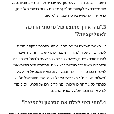
השפה הנכונה היחידה לסרטון היא עברית (קריינות + כתוביות). כל
עוד יש לכם גם לקוחות מחו"ל (ממדינות שונות ברחבי הגלובוס),
כדאי יהיה להשקיע בגרסה אנגלית לסרטון.
3."מהו אורך ממוצע של סרטוני הדרכה
לאפליקציות?"
אין באמת משבצת זמן שאתם או אנחנו כחברת הפקה אמורים
לעמוד בה / אסור לנו לחרוג ממנה. כן נדגיש כי ההדרכה חייבת
להיות סופר עניינית, כאשר עליה להצליח לגעת ב"כאב" של הצופה
ולספק לו מענה כבר בשניות הראשונות. התסריט חייב להיות נאמן
למטרת הסרטון – הדרכה, ובמקרה זה הוא יתבסס על מודל של
"שאלות-תשובות" / מעבר על האפליקציה והתייחסות לכל חלון /
כפתור. כל עוד התוכן איכותי וממוקד, אורכו של הסרטון לא אמור
לנהל אותנו ובטח שלא להטריד אתכם.
4."מתי רצוי לצלם את הסרטון ולהפיצו?"