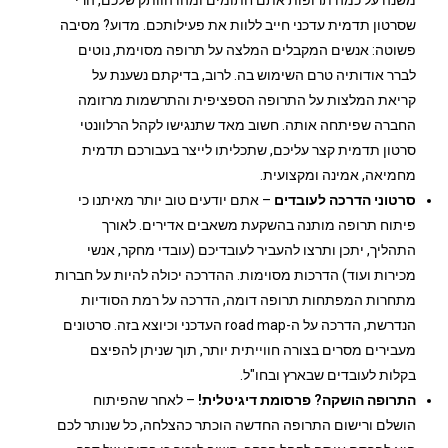
שסרטון תדמית עדכני חייב ללוות את פעילותכם. מדוע? מסיבה
פשוטה: אנשים המקבלים המלצה על תרופה מסוימת, נוטים
לברר אודותיה טרם השימוש בה.
לרוב, בדיקתם נשענת על
קריאת המלצות על התרופה הספציפית והתרשמות מרזומה
החברה שפיתחה אותה. חשוב מאד שתנגישו לקהל הרלוונטי
סרטון תדמית קצר עליכם, שתכליתו לייצר בעבורכם תדמית
מחמיאה, אמינה ומקצועית.
סרטוני הדרכה לעובדים
– אתם יודעים טוב יותר מאיתנו כי
פיתוח תרופה מותנה בהשקעת משאבים אדירים. לאורך
התהליך, יתכן ותרצו להעביר לעובדיכם (עובדי מחקר, אנשי
מכירות ועוד) הדרכות מסוימות. ההדרכה יכולה להיות על חברות
מתחרות המפתחות תרופה דומה, הדרכה על רמת הסודיות
הנדרשת, הדרכה על ה-road map העדכני וכיוצא בזה. סרטונים
מעבירים מסרים בצורה חווייתית יותר, תוך שניתן להפיצם
בקלות לעובדים שבארץ ובחו"ל.
התרופה הושקה? פרסומת דיגיטלית!
– לאחר שהפיתוח
הושלם ורישום התרופה החדשה הוכתר כהצלחה, כל שנותר לכם