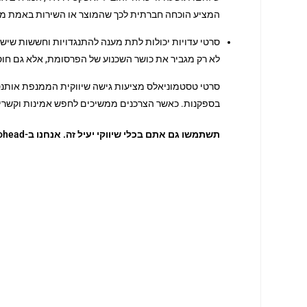
המציע הוכחה חברתית לכך שהמוצר או השירות באמת מו
סרטי עדויות יכולות לתת מענה להתנגדויות וחששות שיש ל
לא רק מגביר את כושר השכנוע של הפרסומת, אלא גם חוסך
סרטי
טסטמוניאלס
מציעות גישה שיווקית הממנפת אותנטיו
בספקנות. כאשר הצרכנים ממשיכים לחפש אמינות וקשרי
תשתמשו גם אתם בכלי שיווקי יעיל זה. אנחנו ב-videohead נשמח להפיק עבורכם סרטי טסטמוניאלס, שישדרגו את הקמפיין ויעניקו לכם יתרון תחרותי.