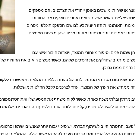
ר או שירות, מושכים באופן ייחודי את הצרכנים. הם מספקים
נציאליים. כאשר אנשים רואים אחרים חולקים את החוויות
ינות. האותנטיות הזו חיונית בעולם שבו הספקנות כלפי מסרים
ת כאמינות יותר וכפחות מוטות מכיוון שהן מגיעות מאנשים
 שמות פנים וסיפור מאחורי המוצר, ויוצרות חיבור אישי עם
שים מותגים שחולקים את הערכים שלהם. כאשר אנשים רואים את החוויות של ל
הנים ממנו גם כן.
 בעוד שפרסום מסורתי מסתמך לרוב על טענות כלליות, המלצות מאפשרות ללקוח
 זה ממחיש את הערך של המוצר, ועוזר לצרכנים לקבל החלטות מושכלות.
טיב מרתק ובלתי נשכח כאחד. כאשר לקוח משתף את המסע שלו ואת הטרנספורמצי
י מחווט להגיב לסיפורים, קל יותר לזכור אותם ולשתף בהם אחרים. אלמנט סי
של פעם, התפתח היום לשיתוף חברתי. יש סיכוי גבוה יותר שאנשים ישתפו סרטו
את טווח ההגעה של הפרסומת הרבות מעבר לקהל הראשוני שלה. ההמלצות הופכו