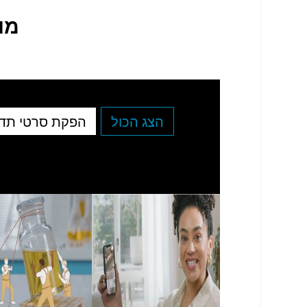
מו
הצג הכול
הפקת סרטי תד