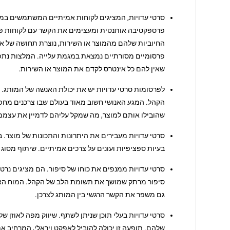
סרטי עדויות, המציגים לקוחות אמיתיים המשתמשים במוצ
פרספקטיבה אותנטית ומעצימים את הקשר עם לקוחות פוט
החיוביות שלהם מהמוצר או השירות, נוצרת תחושה של אמ
פרסומיים מסורתיים נמצאת במגמת עלייה. המלצות נתפסו
שאין להם כל אינטרס לקדם את המוצר או השירות.
לפרסומות סרטי עדויות יש את יכולת האנשה של המותג. הן
הקהל. המגע האנושי חשוב מאוד בעולם שבו צרכנים מחפ
שהובילו אותם למוצר, מה שמקל עליהם לדמיין את עצמם נ
סרטי עדויות מעבירים את היתרונות והתכונות של מוצר.
בעיות ספציפיות ועונים על צרכים אמיתיים. שיתוף מסוג
סרטי עדויות ממנפים את כוחו של סיפור. הם מציגים נר
סיפור מרתק שמושך את תשומת הלב של הקהל. המוח האנוש
גם משפר את הקשר הרגשי בין המותג לצרכן.
סרטי עדויות בעלי תוכן שניתן לשתף. שיווק מפה לאוזן 
שלהם. תופעה זו יכולה להוביל לאפקט ויראלי, המרחיב 