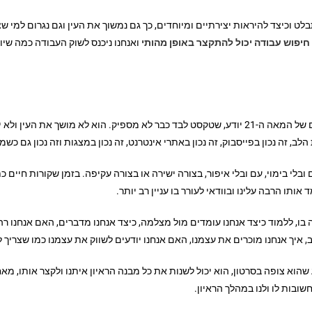
ט וכיצד להיראות יצירתיים ומיוחדים, כך גם נמשוך את העין וגם נגרום למי שצ
 חיפוש עבודה יכול להתקצר באופן מהותי
ואנחנו ניכנס לשוק העבודה כמה שי
כל מי שחבר ברשתות חברתיות ומחובר לכלים הדיגיטליים של המאה ה-21 יודע, שטקסט לבד כבר לא 
זה נכון בפייסבוק, זה נכון באתרי אינטרנט, זה נכון במצגות וזה נכון גם כשמד
 ובלי בימוי, עם ובלי איפור, בצורה ישירה או בצורה עקיפה. בזמן שקורות חיים
אותו הרבה עלינו ובוודאי לעורר בו עניין רב יותר.
ו, ללמוד כיצד אנחנו עומדים מול מצלמה, כיצד אנחנו מדברים, האם אנחנו רהו
 איך אנחנו מוכרים את עצמנו, האם אנחנו יודעים לשווק את עצמנו כמו שצריך ל
גע שהוא צופה בסרטון, הוא יכול לשנות את כל מבנה הראיון איתנו ולקצר אותו, מא
שובות לו ולנו במהלך הראיון.