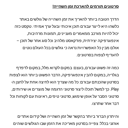
סרטונים תורמים להארכת זמן השהייה!
הדרך הטובה ביותר להאריך את זמן השהייה של גולשים באתר
כלשהו היא לייצר עבורם תוכן איכותי ובעל ערך אמיתי. טקסט כזה
יכול להיות מורכב ממאמרים מעניינים, תמונות מרהיבות,
אינפוגרפיקה יצירתית, פודקאסט מלהיב וכל סוג אחר של תוכן –
אולם מבין כל האפשרויות נראה כי גולשים בכל העולם נוטים
להעדיף לצפות בסרטונים.
כמה זה פשוט עבורם, בעצם: במקום לקרוא מלל, במקום לדפדף
בגלריה, במקום להבין אינפוגרפיקה, הדבר הפשוט ביותר הוא לצפות
בסרטון שהכנתם עבורם: כל מה שצריך הוא לחיצה אחת על לחצן ה-
Play. כך למשל תוכלו ליצור סרטוני הדגמה של מוצרים או שירותים,
סרטוני הסבר על אופן שימוש, סרטוני טיפים, ראיונות עם לקוחות וכל
דבר אחר שתרצו.
והיתרון הברור ביותר בהקשר של זמן השהייה ושל קידום אתרים
אורגני בכלל: צפייה בסרטון מאריכה את הזמן שבו הגולשים שוהים