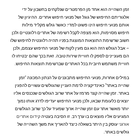
זמן השהייה הוא אחד מן הפרמטרים שנלקחים בחשבון על ידי
אלגוריתם החיפוש של גוגל ושל מנועי חיפוש אחרים. ההיגיון של
אותם מנועי חיפוש הינו פשוט למדי: כאשר גולש מקליד מילות
חיפוש מסוימות, הוא מצפה לקבל רשימה של אתרים רלוונטיים ולכן
חשוב שרשימת התוצאות המוצגת בפניו תהיה רלוונטית לחיפוש שלו
– אבל הגולש הזה הוא גם מעין לקוח של מנועי החיפוש עצמם, ולכן
הם מעוניינים לספק לו חוויית שירות טובה. זאת בכך שהם יבטיחו לו
חוויית משתמש חיובית בכל האתרים שברשימת תוצאות החיפוש.
במילים אחרות, מנועי החיפוש מתבוננים על הנתון המכונה "זמן
שהייה באתר" כאינדיקציה לרמת העניין שהגולשים עשויים להפגין
באתר. זמן שהייה קצר מרמז על אתר שרוב הגולשים שנכנסים אליו
יוצאים כלעומת שבאו, ולכן מנועי החיפוש יעדיפו לדרג אותו נמוך
יותר מאשר אתר עם זמן שהייה ארוך שמעיד על כך שרוב הגולשים
המגיעים אליו מוצאים בו ערך רב. זו הסיבה בעטיה
קידום אתרים
אורגני
עוסק בין היתר בשאלה כיצד להאריך את משך השהייה של
גולשים באתר.