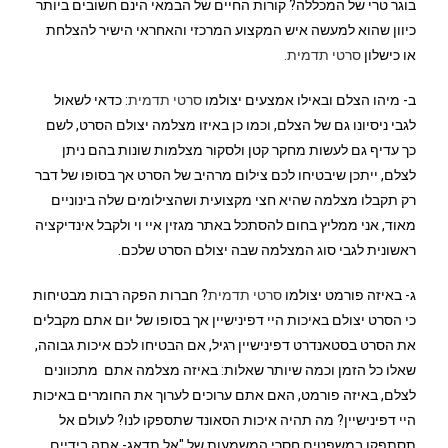
בוגר טרי של המכללה? קורות החיים של הבמאי הינם חשובים ביותר
כיוון שהוא למעשה איש המקצוע המרכזי והאחראי הישיר להצלחת
או כישלון
סרטי תדמית.
ב- מיהו הצלם ובאילו אמצעים יצולמו
סרטי תדמית
: כדאי לשאול
לגבי ניסיונו גם של הצלם, וכמו כן באיזו מצלמה יצולם הסרט, לשם
כך עדיף גם לעשות מחקר קטן ולסקור מצלמות שונות בהם ניתן
לצלם, ייתכן שיבטיחו לכם צילום מרהיב של הסרט אך בסופו של דבר
רק תקבלו מצלמה שהיא חצי מקצועית ושהצילומים שלה בינוניים
מאוד, אני ממליץ בחום להסתכל באתר מגזין איי וי ולקבל אינדיקציה
ראשונית לגבי סוג המצלמה שבה יצולם הסרט שלכם.
ג- באיזה פורמט יצולמו
סרטי תדמית
? חברות הפקה רבות מבטיחות
כי הסרט יצולם באיכות היי דפינישיין אך בסופו של יום אתם מקבלים
את הסרט בסטאנדרט דפינישיין רגיל, אם הבטיחו לכם איכות גבוהה,
שאלו כל הזמן וכמה שיותר שאלות: באיזה מצלמה אתם מתכוונים
לצלם, באיזה פורמט, האם אתם ערוכים לערוך את החומרים באיכות
היי דפינישיין? מה תהיה איכות הסאונד שתספקו לנו? לעולם אל
תסתפקו במשפטים חסרי המשמעות של "אל תדאג- אתה בידיים