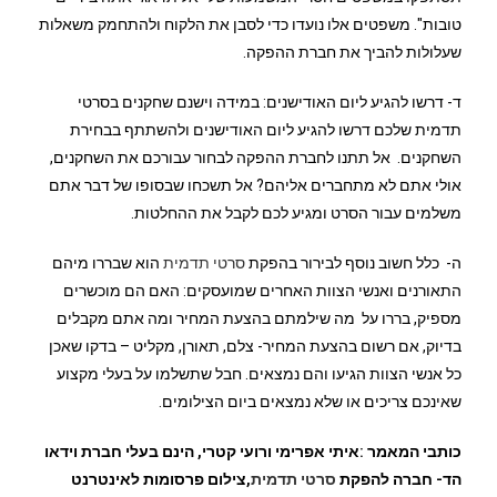
טובות". משפטים אלו נועדו כדי לסבן את הלקוח ולהתחמק משאלות
שעלולות להביך את חברת ההפקה.
ד- דרשו להגיע ליום האודישנים: במידה וישנם שחקנים בסרטי
תדמית שלכם דרשו להגיע ליום האודישנים ולהשתתף בבחירת
השחקנים. אל תתנו לחברת ההפקה לבחור עבורכם את השחקנים,
אולי אתם לא מתחברים אליהם? אל תשכחו שבסופו של דבר אתם
משלמים עבור הסרט ומגיע לכם לקבל את ההחלטות.
ה- כלל חשוב נוסף לבירור בהפקת
סרטי תדמית
הוא שבררו מיהם
התאורנים ואנשי הצוות האחרים שמועסקים: האם הם מוכשרים
מספיק, בררו על מה שילמתם בהצעת המחיר ומה אתם מקבלים
בדיוק, אם רשום בהצעת המחיר- צלם, תאורן, מקליט – בדקו שאכן
כל אנשי הצוות הגיעו והם נמצאים. חבל שתשלמו על בעלי מקצוע
שאינכם צריכים או שלא נמצאים ביום הצילומים.
כותבי המאמר :איתי אפרימי ורועי קטרי, הינם בעלי חברת וידאו
הד- חברה להפקת
סרטי תדמית
,
צילום פרסומות לאינטרנט