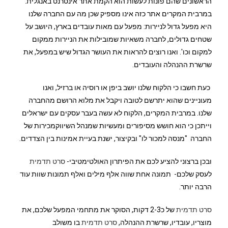
הראשונים שהם פונות לעשות הוא הקמת אתר אינטרנט באנגלית.
במרבית המקרים אתר כזה אינו מספיק שכן מה עם החברה שלנו
היא מפעל גדול לניירות: מפעל עם מאות עובדים בארץ, היושב על
שטחים גדולים, לחברה משאיות שמובילות את הניירות ממקום
למקום וכו'. ואנו רוצים להראות את העושר הגדול שיש במפעל, את
שרשרת ההנהלה והעובדים.
כעת חשבו כי הלקוח שלנו יושב ביפן או רוסיה או ברזיל, ואנו
מעוניינים שהוא יתרשם לטובה ויקבל את מלוא הרושם מהחברה
שלנו. במרבית המקרים, הלקוח לא עשה בעבר עסקים עם ישראלים
וייתכן כי הוא חושש מסיפורים ומעשיות שמנהל השיווקמכירות של
החברה "מנסה למכור לו" ובקיצור, ישנת בעיית אמינות בין הצדדים.
ובכן ברצוני להציע לכם את הפיתרון האולטימטיבי-
סרט תדמית
לעסק שלכם- תמונה אחת שווה אלף מילים ואלף תמונות שוות עוד
הרבה יותר.
סרט תדמית
של כ2-3 דקות, הסוקר את מתחמי המפעל שלכם, את
מוצריו, עובדיו, שרשרת ההנהלה,
סרט תדמית
בו משולב