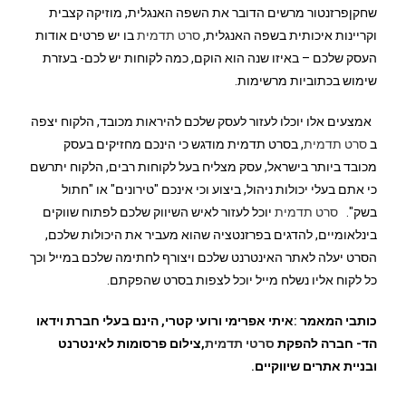
שחקןפרזנטור מרשים הדובר את השפה האנגלית, מוזיקה קצבית
וקריינות איכותית בשפה האנגלית,
סרט תדמית
בו יש פרטים אודות
העסק שלכם – באיזו שנה הוא הוקם, כמה לקוחות יש לכם- בעזרת
שימוש בכתוביות מרשימות.
אמצעים אלו יוכלו לעזור לעסק שלכם להיראות מכובד, הלקוח יצפה
ב
סרט תדמית
, בסרט תדמית מודגש כי הינכם מחזיקים בעסק
מכובד ביותר בישראל, עסק מצליח בעל לקוחות רבים, הלקוח יתרשם
כי אתם בעלי יכולות ניהול, ביצוע וכי אינכם "טירונים" או "חתול
בשק".
סרט תדמית
יוכל לעזור לאיש השיווק שלכם לפתוח שווקים
בינלאומיים, להדגים בפרזנטציה שהוא מעביר את היכולות שלכם,
הסרט יעלה לאתר האינטרנט שלכם ויצורף לחתימה שלכם במייל וכך
כל לקוח אליו נשלח מייל יוכל לצפות בסרט שהפקתם.
כותבי המאמר :איתי אפרימי ורועי קטרי, הינם בעלי חברת וידאו
הד- חברה להפקת
סרטי תדמית
,
צילום פרסומות לאינטרנט
ובניית אתרים שיווקיים
.