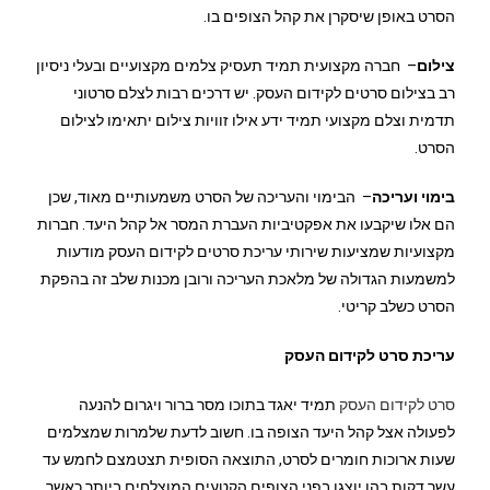
הסרט באופן שיסקרן את קהל הצופים בו.
צילום
– חברה מקצועית תמיד תעסיק צלמים מקצועיים ובעלי ניסיון
רב בצילום סרטים לקידום העסק. יש דרכים רבות לצלם סרטוני
תדמית וצלם מקצועי תמיד ידע אילו זוויות צילום יתאימו לצילום
הסרט.
בימוי ועריכה
– הבימוי והעריכה של הסרט משמעותיים מאוד, שכן
הם אלו שיקבעו את אפקטיביות העברת המסר אל קהל היעד. חברות
מקצועיות שמציעות שירותי עריכת סרטים לקידום העסק מודעות
למשמעות הגדולה של מלאכת העריכה ורובן מכנות שלב זה בהפקת
הסרט כשלב קריטי.
עריכת סרט לקידום העסק
סרט לקידום העסק
תמיד יאגד בתוכו מסר ברור ויגרום להנעה
לפעולה אצל קהל היעד הצופה בו. חשוב לדעת שלמרות שמצלמים
שעות ארוכות חומרים לסרט, התוצאה הסופית תצטמצם לחמש עד
עשר דקות בהן יוצגו בפני הצופים הקטעים המוצלחים ביותר כאשר