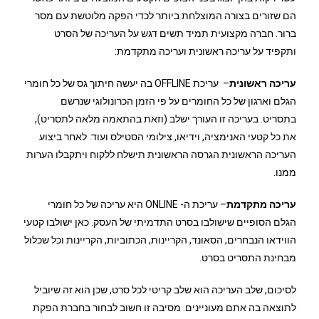
הם שזורים בצורה המוצלחת ביותר לכדי הפקה מלוטשת עם מסר
ברור. חברה מקצועית תמיד תשים דגש על העריכה של הסרט
ותקפיד על עריכה ראשונית ועריכה מתקדמת:
עריכה ראשונית
– עריכת OFFLINE בה יעשה חיתוך גס של כל חומרי
הגלם וארגון של כל החומרים על פי הזמן הכרונולוגי שנרשם
בתסריט. בעריכה זו העורך ישלב (וזאת בהתאמה מלאה לתסריט),
את כל קטעי האנימציה, וידיאו, צילומי הסטילס ועוד. לאחר ביצוע
העריכה הראשונית הגרסה הראשונית תישלח ללקוח ויתקבלו הערות
ממנו.
עריכה מתקדמת
– עריכת ה- ONLINE היא עריכה של כל חומרי
הגלם הסופיים שישולבו בסרט התדמיתי של העסק. כאן ישולבו קטעי
הווידאו הנבחרים, הסאונד, הקריינות, הכתוביות, הקריינות וכל שכלול
מבחינת התסריט בסרט.
לסיכום, שלב העריכה הוא שלב קריטי לכל סרט, שכן הוא זה שיוביל
לתוצאה בה אתם מעוניינים. מסיבה זו חשוב לבחור בחברת הפקת